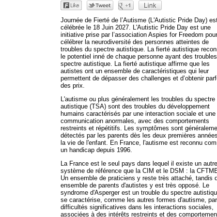
Journée de Fierté de l’Autisme (L'Autistic Pride Day) es
célébrée le 18 Juin 2027. L'Autistic Pride Day est une
initiative prise par l’association Aspies for Freedom pou
célébrer la neurodiversité des personnes atteintes de
troubles du spectre autistique. La fierté autistique recon
le potentiel inné de chaque personne ayant des trouble
spectre autistique. La fierté autistique affirme que les
autistes ont un ensemble de caractéristiques qui leur
permettent de dépasser des challenges et d’obtenir parf
des prix.
L'autisme ou plus généralement les troubles du spectre
autistique (TSA) sont des troubles du développement
humains caractérisés par une interaction sociale et une
communication anormales, avec des comportements
restreints et répétitifs. Les symptômes sont généralem
détectés par les parents dès les deux premières année
la vie de l'enfant. En France, l'autisme est reconnu co
un handicap depuis 1996.
La France est le seul pays dans lequel il existe un autr
système de référence que la CIM et le DSM : la CFTM
Un ensemble de praticiens y reste très attaché, tandis 
ensemble de parents d'autistes y est très opposé. Le
syndrome d'Asperger est un trouble du spectre autistiqu
se caractérise, comme les autres formes d'autisme, pa
difficultés significatives dans les interactions sociales,
associées à des intérêts restreints et des comportemen