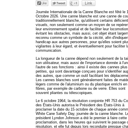
Journée Internationale de la Canne Blanche est fêté le 
Octobre 2026. Une canne blanche est une canne de cou
traditionnellement blanche, qu'utilisent certains déficien
visuels, non seulement comme un moyen de se repérer
leur environnement spatial et de faciliter leur locomotio
évitant les obstacles, mais aussi, cet objet étant large
reconnu comme un symbole de la cécité, afin d'indiquer
handicap aux autres personnes, pour qu'elles soient plu
vigilantes à leur égard, et éventuellement pour faciliter l
communication.
La longueur de la canne dépend non seulement de la tai
son utilisateur, mais aussi de l'importance donnée à l'u
l'autre de ses fonctions : ainsi il existe des cannes plus
petites, qui sont davantage conçues pour s'identifier au
des autres, que comme un outil facilitant les déplaceme
Les cannes blanches sont généralement faites de maté
légers comme de l'aluminium ou du plastique enrichi en
fibres, par exemple de carbone ou de verre. Elles sont
souvent pliantes ou télescopiques.
Le 6 octobre 1964, la résolution conjointe HR 753 du C
des États-Unis autorisa le Président des États-Unis à
proclamer la date du 15 octobre de chaque année com
White Cane Safety Day, journée de la canne blanche. L
président Lyndon Johnson a été le premier à faire cette
proclamation, dans les heures qui suivirent le passage 
résolution, et elle fut depuis lors reconduite presque ch