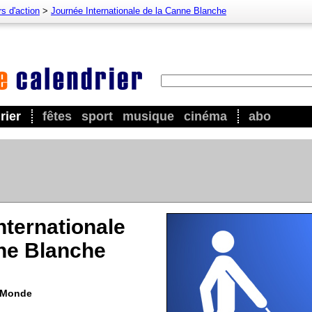
s d'action
>
Journée Internationale de la Canne Blanche
rier
fêtes
sport
musique
cinéma
abo
nternationale
ne Blanche
u Monde