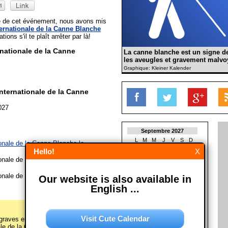
ée de cet événement, nous avons mis
ernationale de la Canne Blanche
tions s'il te plaît arrêter par là!
nationale de la Canne
La canne blanche est un signe de
les aveugles et gravement malvo
Graphique: Kleiner Kalender
nternationale de la Canne
027
Septembre 2027
L
M
M
J
V
S
D
onale de la Canne Blanche le
1
2
3
4
5
Hello!
X
6
7
8
9
10
11
12
onale de la Canne Blanche le
13
14
15
16
17
18
19
20
21
22
23
24
25
26
onale de la Canne Blanche le
Our website is also available in
27
28
29
30
English ...
Octobre 2027
L
M
M
J
V
S
D
1
2
3
Visit Cute Calendar
raves erreurs sur cette page
4
5
6
7
8
9
10
ale de la Canne Blanche")? Alors