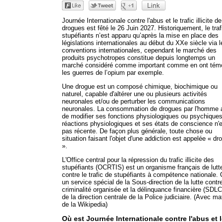
Journée Internationale contre l'abus et le trafic illicite de
drogues est fêté le 26 Juin 2027. Historiquement, le traf
stupéfiants n’est apparu qu’après la mise en place des
législations internationales au début du XXe siècle via l
conventions internationales, cependant le marché des
produits psychotropes constitue depuis longtemps un
marché considéré comme important comme en ont tém
les guerres de l’opium par exemple.
Une drogue est un composé chimique, biochimique ou
naturel, capable d'altérer une ou plusieurs activités
neuronales et/ou de perturber les communications
neuronales. La consommation de drogues par l'homme a
de modifier ses fonctions physiologiques ou psychique
réactions physiologiques et ses états de conscience n'
pas récente. De façon plus générale, toute chose ou
situation faisant l'objet d'une addiction est appelée « dr
».
L'Office central pour la répression du trafic illicite des
stupéfiants (OCRTIS) est un organisme français de lutt
contre le trafic de stupéfiants à compétence nationale. 
un service spécial de la Sous-direction de la lutte contre
criminalité organisée et la délinquance financière (SD
de la direction centrale de la Police judiciaire. (Avec mat
de la Wikipedia)
Où est Journée Internationale contre l'abus et 