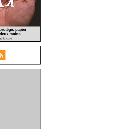
 protégé: papier
r deux mains.
tolia.com.