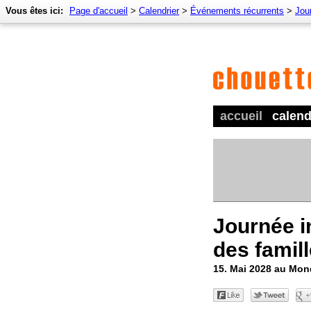
Vous êtes ici:
Page d'accueil
>
Calendrier
>
Événements récurrents
>
Jour
accueil
calend
Journée i
des famil
15. Mai 2028 au Mo