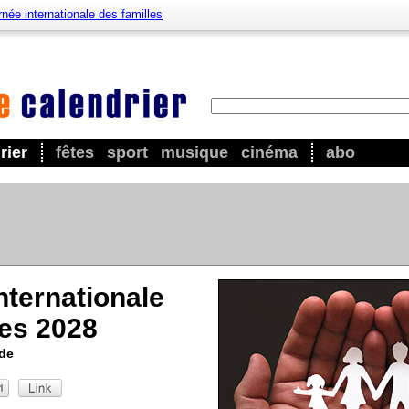
née internationale des familles
rier
fêtes
sport
musique
cinéma
abo
nternationale
les 2028
nde