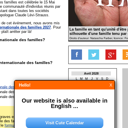
es familles est célébrée le 15 Mai
ne communauté d'individus réunis par
stant dans toutes les sociétés
ropologue Claude Lévi-Strauss.
ée de cet événement, nous avons mis
ernationale des familles 2027
. Pour
La famille en tant qu'unité d'être
 plaît arrêter par là!
silhouette d'une famille tenu pa
Droits d'auteur: Natascha Farber, licence: Fo
nationale des familles?
nternationale des familles?
Avril 2028
L
M
M
J
V
S
D
1
2
Hello!
X
onale des familles le 15/05/2027
3
4
5
6
7
8
9
onale des familles le 15/05/2028
10
11
12
13
14
15
16
onale des familles le 15/05/2029
17
18
19
20
21
22
23
Our website is also available in
24
25
26
27
28
29
30
English ...
Mai 2028
L
M
M
J
V
S
D
raves erreurs sur cette page
1
2
3
4
5
6
7
le des familles")? Alors s'il vous
Visit Cute Calendar
8
9
10
11
12
13
14
 le
formulaire de contact
! Merci!