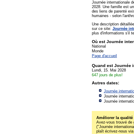
Journée internationale d
2028. Une famille est u
des liens de parenté exi
humaines - selon l'anth
Une description détaill
sur ce site:
Journée int
plus d'informations s'il te
Où est Journée inter
National
Monde
Page d'accueil
Quand est Journée i
Lundi, 15. Mai 2028
647 jours de plus!
Autres dates:
Journée internati
Journée internati
Journée internati
Améliorer la qualité
Avez-vous trouvé de g
("Journée internationa
plaît écrivez-nous via