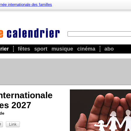
née internationale des familles
rier
fêtes
sport
musique
cinéma
abo
nternationale
les 2027
nde