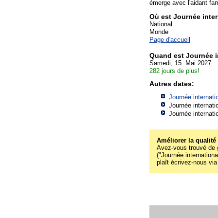
émerge avec l'aidant fam
Où est Journée inter
National
Monde
Page d'accueil
Quand est Journée i
Samedi, 15. Mai 2027
282 jours de plus!
Autres dates:
Journée internati
Journée internati
Journée internati
Améliorer la qualité
Avez-vous trouvé de g
("Journée internationa
plaît écrivez-nous via