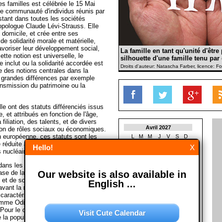
es familles est célébrée le 15 Mai
ne communauté d'individus réunis par
stant dans toutes les sociétés
opologue Claude Lévi-Strauss. Elle
 domicile, et crée entre ses
e solidarité morale et matérielle,
avoriser leur développement social,
La famille en tant qu'unité d'être
ette notion est universelle, le
silhouette d'une famille tenu pa
e inclut ou la solidarité accordée est
Droits d'auteur: Natascha Farber, licence: Fo
e des notions centrales dans la
e grandes différences par exemple
ransmission du patrimoine ou la
e ont des statuts différenciés issus
e, et attribués en fonction de l'âge,
filiation, des talents, et de divers
Avril 2027
ution de rôles sociaux ou économiques.
on européenne, ces statuts sont les
L
M
M
J
V
S
D
e réduite à un seul degré de parenté
1
2
3
4
Hello!
X
s nucléaires, le couple et les enfants.
5
6
7
8
9
10
11
12
13
14
15
16
17
18
dans les sociétés traditionnelles car
19
20
21
22
23
24
25
Our website is also available in
base de la société, mais aussi le
26
27
28
29
30
n et de solidarité. De nombreux
English ...
vant la multiplicité des formes de
Mai 2027
 caractéristiques essentielles de la
L
M
M
J
V
S
D
omme Odile Roy évoquent la notion
1
2
. Pour le chercheur Serge Guérin,
Visit Cute Calendar
3
4
5
6
7
8
9
 la population, une autre figure