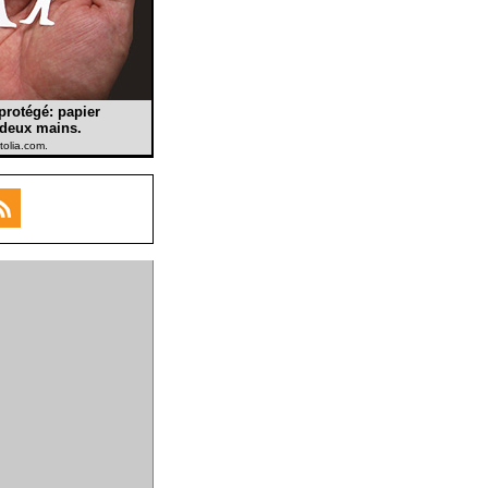
 protégé: papier
r deux mains.
tolia.com.