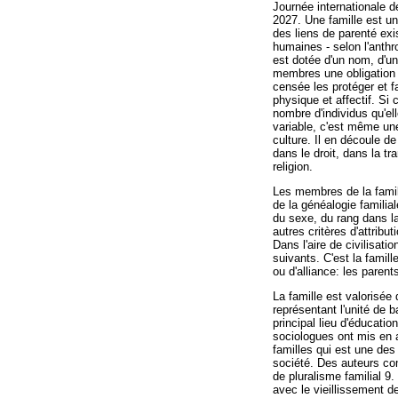
Journée internationale d
2027. Une famille est u
des liens de parenté exi
humaines - selon l'anthr
est dotée d'un nom, d'un
membres une obligation d
censée les protéger et f
physique et affectif. Si c
nombre d'individus qu'ell
variable, c'est même un
culture. Il en découle d
dans le droit, dans la t
religion.
Les membres de la famill
de la généalogie familial
du sexe, du rang dans la 
autres critères d'attrib
Dans l'aire de civilisati
suivants. C'est la famill
ou d'alliance: les parent
La famille est valorisée 
représentant l'unité de 
principal lieu d'éducatio
sociologues ont mis en a
familles qui est une des
société. Des auteurs c
de pluralisme familial 9
avec le vieillissement de