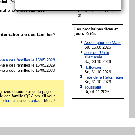
ilial. (Avec matériel de la Wikipedia)
10
11
12
13
14
15
16
17
18
19
20
21
22
23
nationale des familles?
24
25
26
27
28
29
30
31
Les prochaines fêtes et
jours fériés
nternationale des familles?
Assomption de Marie
Sa, 15.08.2026
Jour de l'Unité
allemande
onale des familles le 15/05/2028
Sa, 03.10.2026
onale des familles le 15/05/2029
Halloween
onale des familles le 15/05/2030
Sa, 31.10.2026
Fête de la Réformation
Sa, 31.10.2026
Toussaint
raves erreurs sur cette page
Di, 01.11.2026
le des familles")? Alors s'il vous
 le
formulaire de contact
! Merci!