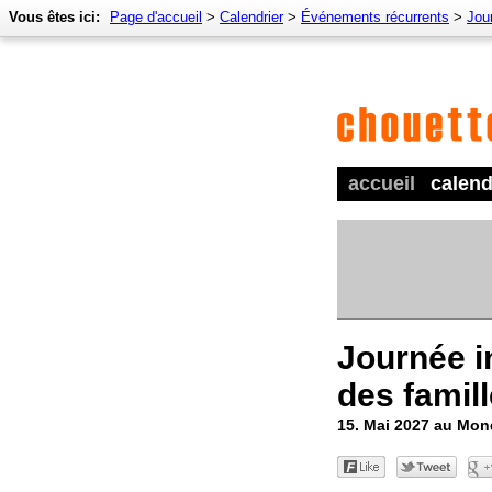
Vous êtes ici:
Page d'accueil
>
Calendrier
>
Événements récurrents
>
Jour
accueil
calend
Journée i
des famil
15. Mai 2027 au Mo