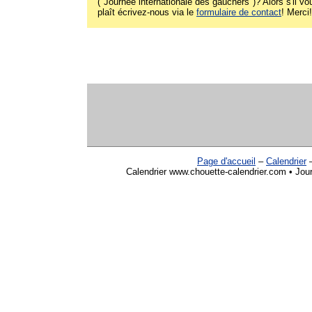
("Journée internationale des gauchers")? Alors s'il vo
plaît écrivez-nous via le
formulaire de contact
! Merci!
Page d'accueil
–
Calendrier
Calendrier www.chouette-calendrier.com • Jour