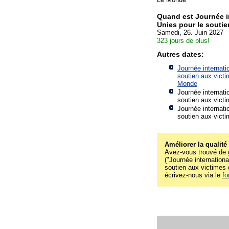
Quand est Journée i
Unies pour le soutie
Samedi, 26. Juin 2027
323 jours de plus!
Autres dates:
Journée internati
soutien aux victi
Monde
Journée internati
soutien aux victi
Journée internati
soutien aux victi
Améliorer la qualité
Avez-vous trouvé de g
("Journée internation
soutien aux victimes de
écrivez-nous via le
fo