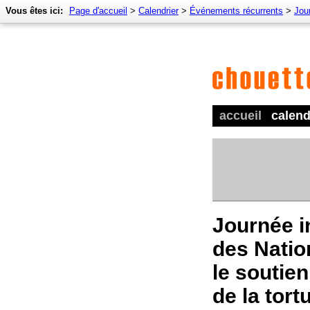
Vous êtes ici:
Page d'accueil
>
Calendrier
>
Événements récurrents
>
Jour
accueil
calend
Journée i
des Natio
le soutie
de la tort