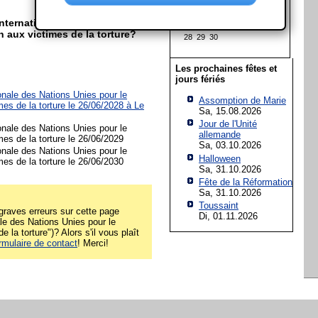
7
8
9
10
11
12
13
14
15
16
17
18
19
20
nternationale des Nations
21
22
23
24
25
26
27
n aux victimes de la torture?
28
29
30
Les prochaines fêtes et
jours fériés
onale des Nations Unies pour le
Assomption de Marie
mes de la torture le 26/06/2028 à
Le
Sa, 15.08.2026
Jour de l'Unité
onale des Nations Unies pour le
allemande
mes de la torture le 26/06/2029
Sa, 03.10.2026
onale des Nations Unies pour le
Halloween
mes de la torture le 26/06/2030
Sa, 31.10.2026
Fête de la Réformation
Sa, 31.10.2026
Toussaint
raves erreurs sur cette page
Di, 01.11.2026
ale des Nations Unies pour le
 la torture")? Alors s'il vous plaît
rmulaire de contact
! Merci!