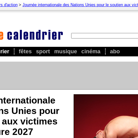
s d'action
>
Journée internationale des Nations Unies pour le soutien aux vict
rier
fêtes
sport
musique
cinéma
abo
nternationale
ns Unies pour
n aux victimes
ure 2027