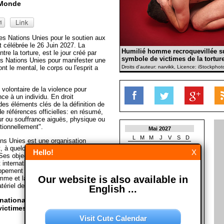
 Monde
es Nations Unies pour le soutien aux
st célébrée le 26 Juin 2027. La
Humilié homme recroquevillée s
tre la torture, est le jour créé par
symbole de victimes de la torture
s Nations Unies pour manifester une
nt le mental, le corps ou l'esprit a
Droits d'auteur: narvikk, Licence: iStockphot
on volontaire de la violence pour
ance à un individu. En droit
 des éléments clés de la définition de
t de références officielles: en résumé,
ur ou souffrance aiguës, physique ou
ntionnellement".
Mai 2027
L
M
M
J
V
S
D
ons Unies est une organisation
1
2
t, à quelques exceptions près, tous
Hello!
X
3
4
5
6
7
8
9
Ses objectifs sont de faciliter la
10
11
12
13
14
15
16
 international, la sécurité
17
18
19
20
21
22
23
loppement économique, le progrès
Our website is also available in
omme et la réalisation à terme de la
24
25
26
27
28
29
30
ériel de la Wikipedia)
31
English ...
rnationale des Nations Unies
Juin 2027
victimes de la torture?
L
M
M
J
V
S
D
Visit Cute Calendar
1
2
3
4
5
6