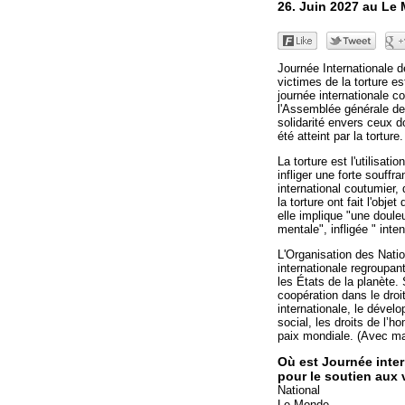
26. Juin 2027 au Le
Journée Internationale d
victimes de la torture e
journée internationale con
l'Assemblée générale de
solidarité envers ceux do
été atteint par la torture.
La torture est l'utilisati
infliger une forte souffr
international coutumier,
la torture ont fait l'obje
elle implique "une doule
mentale", infligée " inte
L'Organisation des Nati
internationale regroupan
les États de la planète. 
coopération dans le droit
internationale, le déve
social, les droits de l’h
paix mondiale. (Avec mat
Où est Journée inte
pour le soutien aux 
National
Le Monde