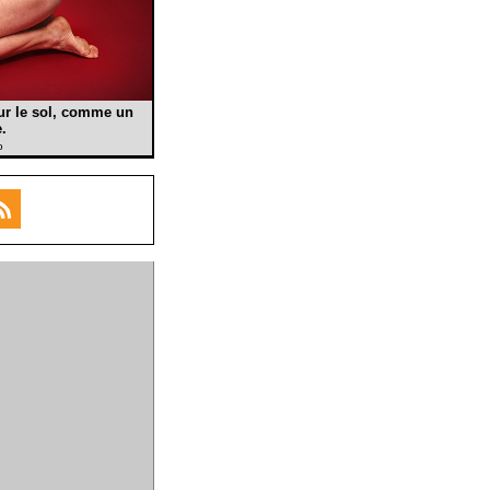
ur le sol, comme un
.
o