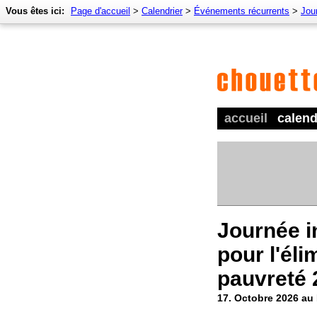
Vous êtes ici:
Page d'accueil
>
Calendrier
>
Événements récurrents
>
Jour
accueil
calend
Journée i
pour l'éli
pauvreté 
17. Octobre 2026 a