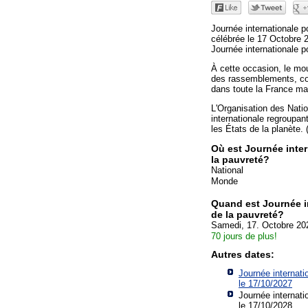
Journée internationale po
célébrée le 17 Octobre 2
Journée internationale po
À cette occasion, le m
des rassemblements, co
dans toute la France ma
L'Organisation des Natio
internationale regroupan
les États de la planète.
Où est Journée inter
la pauvreté?
National
Monde
Quand est Journée in
de la pauvreté?
Samedi, 17. Octobre 20
70 jours de plus!
Autres dates:
Journée internatio
le 17/10/2027
Journée internatio
le 17/10/2028