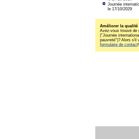
Journée internatio
le 17/10/2029
Améliorer la qualité
Avez-vous trouvé de g
("Journée international
pauvreté")? Alors s'il
formulaire de contact