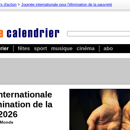
s d'action
>
Journée internationale pour l'élimination de la pauvreté
rier
fêtes
sport
musique
cinéma
abo
nternationale
mination de la
2026
u Monde