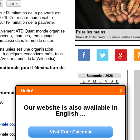
ur l'élimination de la pauvreté est
026. Cette date marquerait la
ur l'élimination de la pauvreté.
ouvement ATD Quart monde organise
Prier les mains
ncerts, marches, témoignages...
Droits d'Droits d'auteur: Hélène Vallée Licen
is aussi dans le monde entier.
ns unies est une organisation
t, à quelques exceptions près, tous
 (Avec materiél de la Wikipedia)
nationale pour l'élimination de
Septembre 2026
L
M
M
J
V
S
D
1
2
3
4
5
6
Hello!
X
7
8
9
10
11
12
13
ternationale pour l'élimination
14
15
16
17
18
19
20
21
22
23
24
25
26
27
26
Our website is also available in
28
29
30
English ...
Octobre 2026
L
M
M
J
V
S
D
nale pour l'élimination de la pauvreté
1
2
3
4
Visit Cute Calendar
5
6
7
8
9
10
11
nale pour l'élimination de la pauvreté
12
13
14
15
16
17
18