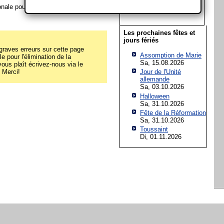
19
20
21
22
23
24
25
nale pour l'élimination de la pauvreté
26
27
28
29
30
31
Les prochaines fêtes et
jours fériés
raves erreurs sur cette page
Assomption de Marie
e pour l'élimination de la
Sa, 15.08.2026
 vous plaît écrivez-nous via le
! Merci!
Jour de l'Unité
allemande
Sa, 03.10.2026
Halloween
Sa, 31.10.2026
Fête de la Réformation
Sa, 31.10.2026
Toussaint
Di, 01.11.2026