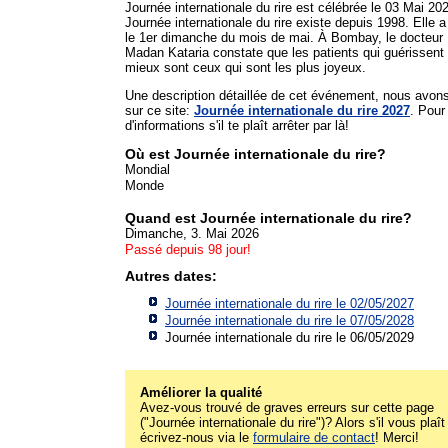
Journée internationale du rire est célébrée le 03 Mai 20
Journée internationale du rire existe depuis 1998. Elle a 
le 1er dimanche du mois de mai. À Bombay, le docteur
Madan Kataria constate que les patients qui guérissent 
mieux sont ceux qui sont les plus joyeux.
Une description détaillée de cet événement, nous avon
sur ce site:
Journée internationale du rire 2027
. Pour
d'informations s'il te plaît arrêter par là!
Où est Journée internationale du rire?
Mondial
Monde
Quand est Journée internationale du rire?
Dimanche, 3. Mai 2026
Passé depuis 98 jour!
Autres dates:
Journée internationale du rire le 02/05/2027
Journée internationale du rire le 07/05/2028
Journée internationale du rire le 06/05/2029
Améliorer la qualité
Avez-vous trouvé de graves erreurs sur cette page
("Journée internationale du rire")? Alors s'il vous plaît
écrivez-nous via le
formulaire de contact
! Merci!