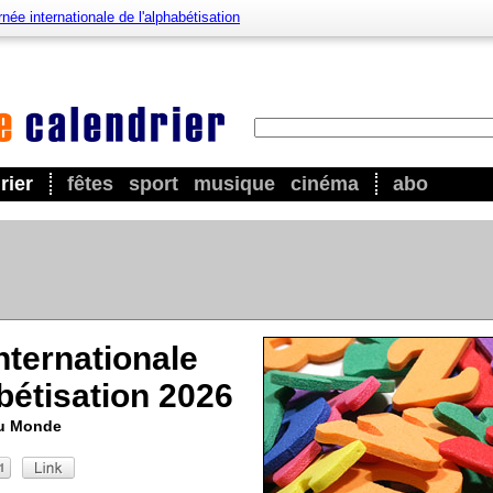
née internationale de l'alphabétisation
rier
fêtes
sport
musique
cinéma
abo
nternationale
abétisation 2026
au Monde