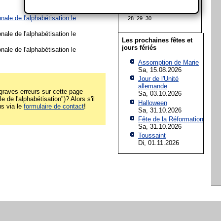
14
15
16
17
18
19
20
21
22
23
24
25
26
27
nale de l'alphabétisation le
28
29
30
nale de l'alphabétisation le
Les prochaines fêtes et
jours fériés
nale de l'alphabétisation le
Assomption de Marie
Sa, 15.08.2026
Jour de l'Unité
allemande
raves erreurs sur cette page
Sa, 03.10.2026
e de l'alphabétisation")? Alors s'il
Halloween
us via le
formulaire de contact
!
Sa, 31.10.2026
Fête de la Réformation
Sa, 31.10.2026
Toussaint
Di, 01.11.2026