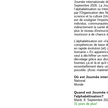
Journée internationale de
Septembre 2026. La Jour
l’alphabétisation ou Int
par l'Organisation des Na
science et la culture (
est de souligner l'import
individus, communautés 
indirectement la santé d
plus le niveau d'instruc
nourisson à de chance d
L'alphabétisation est «l
compétences de base d
en rapide évolution [et]
humaine.» En apparence,
seul à déchiffrer un nom 
décodage grâce aux diver
fournies çà et là et qu'i
essentiellement dans un 
possible. (Avec matériel
Où est Journée inter
National
Monde
Quand est Journée i
l'alphabétisation?
Mardi, 8. Septembre 20
31 jours de plus!