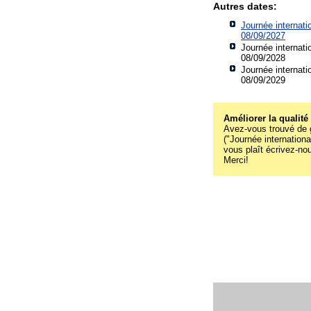
Autres dates:
Journée internatio
08/09/2027
Journée internatio
08/09/2028
Journée internatio
08/09/2029
Améliorer la qualité
Avez-vous trouvé de g
("Journée international
vous plaît écrivez-no
Merci!