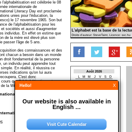
 l'alphabétisation est célébrée le 08
née internationale de
ernational Literacy Day est proclamée
tions unies pour l'éducation, la
Unesco) le 17 novembre 1965. Son but
ance de l'alphabétisation pour les
et sociétés et aussi d'augmenter
L'alphabet est la base de la lectur
es individus. En effet on estime que
Droits d'auteur: SteveTaint, Licence: sxc.hu
tion de la mère est élevé plus son
e passer l'âge de 5 ans.
'acquisition des connaissances et des
ont chacun a besoin dans un monde
 un droit fondamental de la personne
 un individu peut apprendre tout
simple. En réalité, il réussira ce
Août 2026
ses indications qu'on lui aura
l recoupera. C'est donc
L
M
M
J
V
S
D
cours que l'alphabétisation est
1
2
Hello!
X
 de la Wikipedia)
3
4
5
6
7
8
9
10
11
12
13
14
15
16
nationale de l'alphabétisation?
17
18
19
20
21
22
23
Our website is also available in
24
25
26
27
28
29
30
31
English ...
nternationale de
Septembre 2026
L
M
M
J
V
S
D
26
Visit Cute Calendar
1
2
3
4
5
6
7
8
9
10
11
12
13