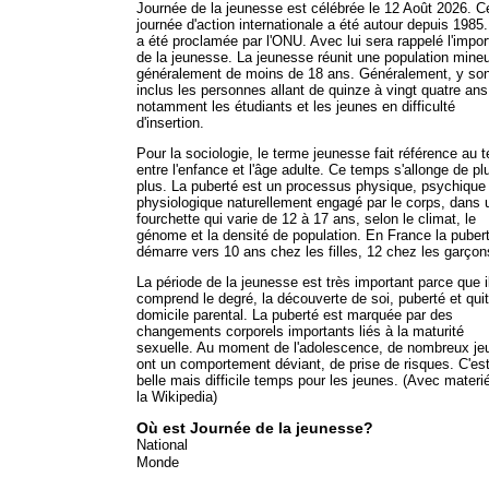
Journée de la jeunesse est célébrée le 12 Août 2026. C
journée d'action internationale a été autour depuis 1985.
a été proclamée par l'ONU. Avec lui sera rappelé l'impo
de la jeunesse. La jeunesse réunit une population mineu
généralement de moins de 18 ans. Généralement, y son
inclus les personnes allant de quinze à vingt quatre ans
notamment les étudiants et les jeunes en difficulté
d'insertion.
Pour la sociologie, le terme jeunesse fait référence au
entre l'enfance et l'âge adulte. Ce temps s'allonge de pl
plus. La puberté est un processus physique, psychique
physiologique naturellement engagé par le corps, dans 
fourchette qui varie de 12 à 17 ans, selon le climat, le
génome et la densité de population. En France la puber
démarre vers 10 ans chez les filles, 12 chez les garçon
La période de la jeunesse est très important parce que i
comprend le degré, la découverte de soi, puberté et quit
domicile parental. La puberté est marquée par des
changements corporels importants liés à la maturité
sexuelle. Au moment de l'adolescence, de nombreux je
ont un comportement déviant, de prise de risques. C'es
belle mais difficile temps pour les jeunes. (Avec materi
la Wikipedia)
Où est Journée de la jeunesse?
National
Monde