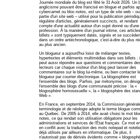
Journée mondiale du blog est fêté le 31 Août 2026. Un b
anglicisme pouvant être francisé en blogue et parfois a
cybercarnet ou bloc-notes, est un type de site web – o
partie d'un site web – utilisé pour la publication périodiq
régulière d'articles, généralement succincts, et rendant
compte d'une actualité autour d'un sujet donné ou d'une
profession. À la manière d'un journal intime, ces article
billets » sont typiquement datés, signés et se succèden
dans un ordre antéchronologique, c'est-à-dire du plus ré
au plus ancien.
Un blogueur a aujourd'hui loisir de mélanger textes,
hypertextes et éléments multimédias dans ses billets ; i
peut aussi répondre aux questions et commentaires de
lecteurs car chaque visiteur d'un blog peut laisser des
commentaires sur le blog lui-même, ou bien contacter l
blogueur par courrier électronique. La blogosphère est
l'ensemble des blogs. Parfois, par métonymie, on dési
l'ensemble des blogs d'une communauté précise : la «
blogosphère homosexuelle », la « blogosphère des sta
Web ».
En France, en septembre 2014, la Commission général
terminologie et de néologie adopte le terme blogue co
au Québec. De 2005 à 2014, elle avait choisi le mot blo
notes, ce qui rendait son utilisation obligatoire pour les
administrations et services de l'État français. Ce mot en
en conflit avec la traduction des mots notepad et noteb
déjà utilisés par ailleurs en informatique. De plus, il
n'autorisait pas de dérivés évidents comme « blogosphè