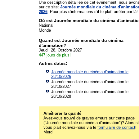
Une description détaillée de cet événement, nous avon
sur ce site:
Journée mondiale du cinéma d'animatio
2026
. Pour plus d'informations s'il te plaît arrêter par là!
Où est Journée mondiale du cinéma d'animati
National
Monde
Quand est Journée mondiale du cinéma
d'animation?
Jeudi, 28. Octobre 2027
447 jours de plus!
Autres dates:
Journée mondiale du cinéma d'animation le
28/10/2026
Journée mondiale du cinéma d'animation le
28/10/2027
Journée mondiale du cinéma d'animation le
28/10/2028
Améliorer la qualité
Avez-vous trouvé de graves erreurs sur cette page
("Journée mondiale du cinéma d'animation")? Alors s'i
vous plaît écrivez-nous via le
formulaire de contact
!
Merci!