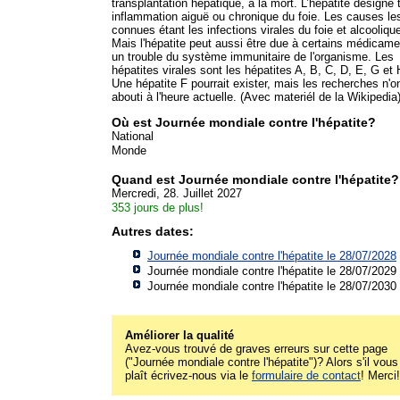
transplantation hépatique, à la mort. L’hépatite désigne 
inflammation aiguë ou chronique du foie. Les causes le
connues étant les infections virales du foie et alcooliqu
Mais l'hépatite peut aussi être due à certains médicame
un trouble du système immunitaire de l'organisme. Les
hépatites virales sont les hépatites A, B, C, D, E, G et 
Une hépatite F pourrait exister, mais les recherches n'o
abouti à l'heure actuelle. (Avec materiél de la Wikipedia
Où est Journée mondiale contre l'hépatite?
National
Monde
Quand est Journée mondiale contre l'hépatite?
Mercredi, 28. Juillet 2027
353 jours de plus!
Autres dates:
Journée mondiale contre l'hépatite le 28/07/2028
Journée mondiale contre l'hépatite le 28/07/2029
Journée mondiale contre l'hépatite le 28/07/2030
Améliorer la qualité
Avez-vous trouvé de graves erreurs sur cette page
("Journée mondiale contre l'hépatite")? Alors s'il vous
plaît écrivez-nous via le
formulaire de contact
! Merci!