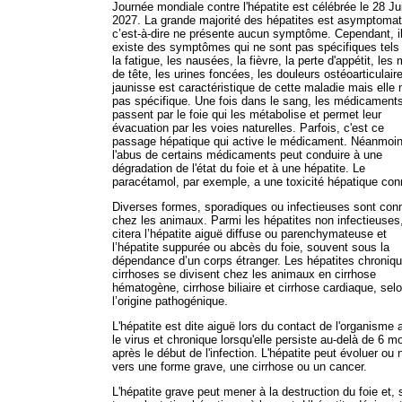
Journée mondiale contre l'hépatite est célébrée le 28 Jui
2027. La grande majorité des hépatites est asymptomat
c’est-à-dire ne présente aucun symptôme. Cependant, i
existe des symptômes qui ne sont pas spécifiques tels
la fatigue, les nausées, la fièvre, la perte d'appétit, les
de tête, les urines foncées, les douleurs ostéoarticulair
jaunisse est caractéristique de cette maladie mais elle 
pas spécifique. Une fois dans le sang, les médicament
passent par le foie qui les métabolise et permet leur
évacuation par les voies naturelles. Parfois, c'est ce
passage hépatique qui active le médicament. Néanmoin
l'abus de certains médicaments peut conduire à une
dégradation de l'état du foie et à une hépatite. Le
paracétamol, par exemple, a une toxicité hépatique con
Diverses formes, sporadiques ou infectieuses sont con
chez les animaux. Parmi les hépatites non infectieuses
citera l’hépatite aiguë diffuse ou parenchymateuse et
l’hépatite suppurée ou abcès du foie, souvent sous la
dépendance d’un corps étranger. Les hépatites chroniq
cirrhoses se divisent chez les animaux en cirrhose
hématogène, cirrhose biliaire et cirrhose cardiaque, sel
l’origine pathogénique.
L'hépatite est dite aiguë lors du contact de l'organisme
le virus et chronique lorsqu'elle persiste au-delà de 6 m
après le début de l'infection. L'hépatite peut évoluer ou 
vers une forme grave, une cirrhose ou un cancer.
L'hépatite grave peut mener à la destruction du foie et, 