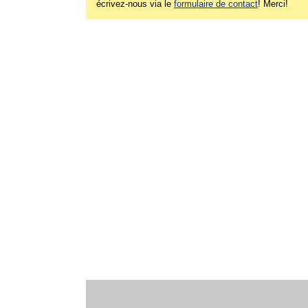
écrivez-nous via le
formulaire de contact
! Merci!