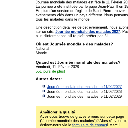
Journée mondiale des malades est fêté le 11 Février 20
La journée a été instituée par le pape Jean-Paul II en 1
En plus d'un service de l'église de Saint-Pierre trouver
événements clés dans un pays différent. Nous pensons
tous les malades dans le monde.
Une description détaillée de cet événement, nous avon
sur ce site:
Journée mondiale des malades 2027
. Po
plus d'informations s'il te plaît arrêter par là!
Où est Journée mondiale des malades?
National
Monde
Quand est Journée mondiale des malades?
Vendredi, 11. Février 2028
551 jours de plus!
Autres dates:
Journée mondiale des malades le 11/02/2027
Journée mondiale des malades le 11/02/2028
Journée mondiale des malades le 11/02/2029
Améliorer la qualité
Avez-vous trouvé de graves erreurs sur cette page
("Journée mondiale des malades")? Alors s'il vous pla
écrivez-nous via le
formulaire de contact
! Merci!