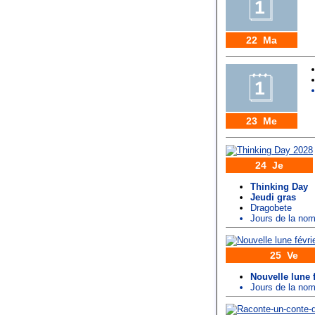
22 Ma
23 Me
24 Je
Thinking Day
Jeudi gras
Dragobete
Jours de la n
25 Ve
Nouvelle lune f
Jours de la n