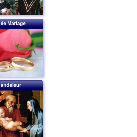
née Mariage
handeleur