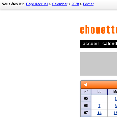
Vous êtes ici:
Page d'accueil
>
Calendrier
>
2028
>
Février
accueil
calend
n°
Lu
M
05
1
06
7
8
07
14
1