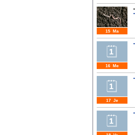
15 Ma
16 Me
17 Je