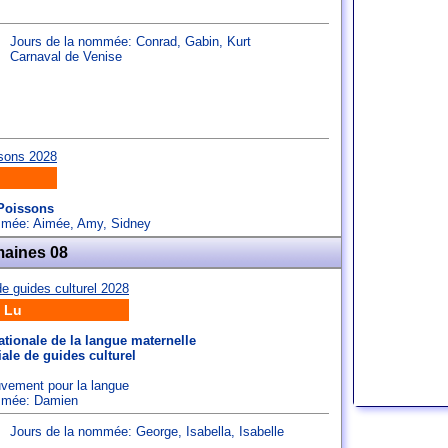
Jours de la nommée:
Conrad
,
Gabin
,
Kurt
Carnaval de Venise
Poissons
ommée:
Aimée
,
Amy
,
Sidney
maines 08
 Lu
ationale de la langue maternelle
le de guides culturel
vement pour la langue
ommée:
Damien
Jours de la nommée:
George
,
Isabella
,
Isabelle