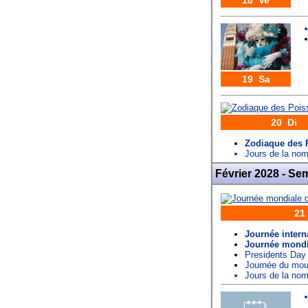
18 Ve
19 Sa
20 Di
Zodiaque des 
Jours de la n
Février 2028 - Se
21
Journée intern
Journée mondia
Presidents Day
Journée du mou
Jours de la n