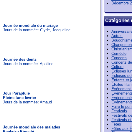
Décembre 2
Catégories 
Journée mondiale du mariage
Jours de la nommée:
Clyde
,
Jacqueline
Anniversair
Autres
Bouddhism
Changement
Christianis
Comédie
Concerts
Journée des dents
Concerts de
Jours de la nommée:
Apolline
Culture
Éclipses lun
Éclipses sol
Enfants et 
Étoiles filan
Événement 
Jour Parapluie
Événements
Pleine lune février
Événements
Jours de la nommée:
Arnaud
Événements
Faire le pon
Festivals
Festivals de 
Festivals e
Fêtes
Journée mondiale des malades
Fêtes aux É
Kenkoku Kinenbi