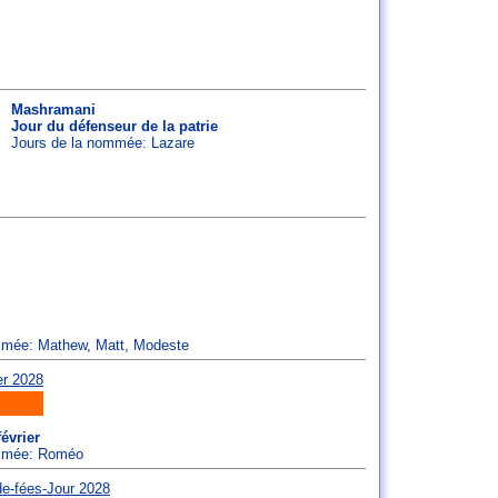
Mashramani
Jour du défenseur de la patrie
Jours de la nommée:
Lazare
ommée:
Mathew
,
Matt
,
Modeste
évrier
ommée:
Roméo