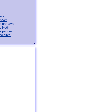
été
hiver
e carnaval
e Noël
e pâques
olaires