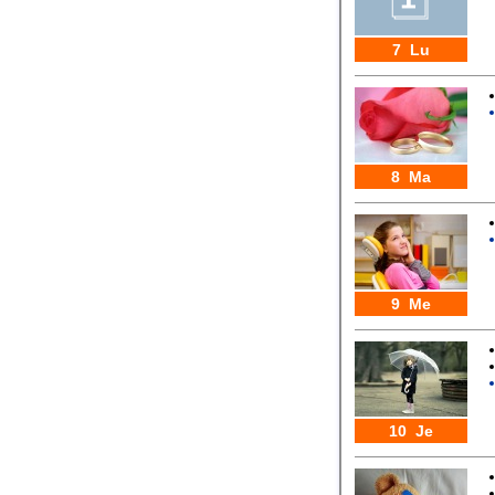
7 Lu
8 Ma
9 Me
10 Je