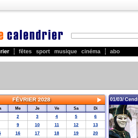
rier
fêtes
sport
musique
cinéma
abo
FÉVRIER 2028
01/03/ Cend
a
Me
Je
Ve
Sa
Di
2
3
4
5
6
9
10
11
12
13
5
16
17
18
19
20