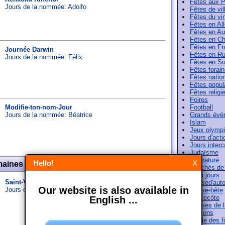
Fêtes aux 
Jours de la nommée:
Adolfo
Fêtes de vil
Fêtes du vi
Fêtes en A
Fêtes en Au
Fêtes en Ch
Fêtes en Fr
Journée Darwin
Fêtes en Ru
Jours de la nommée:
Félix
Fêtes en Su
Fêtes forai
Fêtes natio
Fêtes popul
Fêtes religi
Foires
Modifie-ton-nom-Jour
Football
Jours de la nommée:
Béatrice
Grands évé
Islam
Jeux olymp
Jours d'acti
Jours interc
Judaïsme
Littérature
Hello!
X
maines 07
Marchés de
Nom jours
Saint-Valentin
Paused'aut
Our website is also available in
Jours de la nommée:
Valentin
,
Valentine
Pense-bête
Pentecôte
English ...
Phases de l
Saisons
Sortie des f