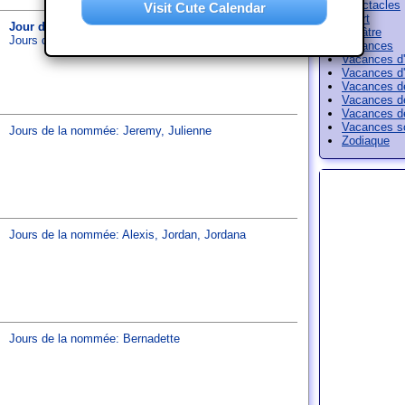
Spectacles
Visit Cute Calendar
Sport
Jour du ver de terre
Théâtre
Jours de la nommée:
Claude
,
Georgia
,
Georgina
Vacances
Vacances d'
Vacances d'
Vacances d
Vacances d
Vacances d
Vacances sc
Jours de la nommée:
Jeremy
,
Julienne
Zodiaque
Jours de la nommée:
Alexis
,
Jordan
,
Jordana
Jours de la nommée:
Bernadette