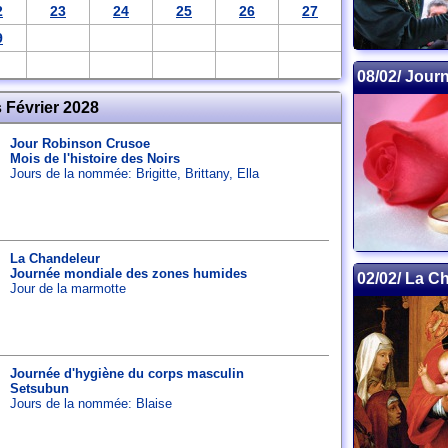
2
23
24
25
26
27
9
08/02/ Jour
Février 2028
Jour Robinson Crusoe
Mois de l'histoire des Noirs
Jours de la nommée:
Brigitte
,
Brittany
,
Ella
La Chandeleur
Journée mondiale des zones humides
02/02/ La C
Jour de la marmotte
Journée d'hygiène du corps masculin
Setsubun
Jours de la nommée:
Blaise