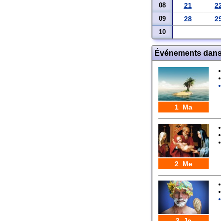
08
21
2
09
28
2
10
Événements dans 
1 Ma
2 Me
3 Je