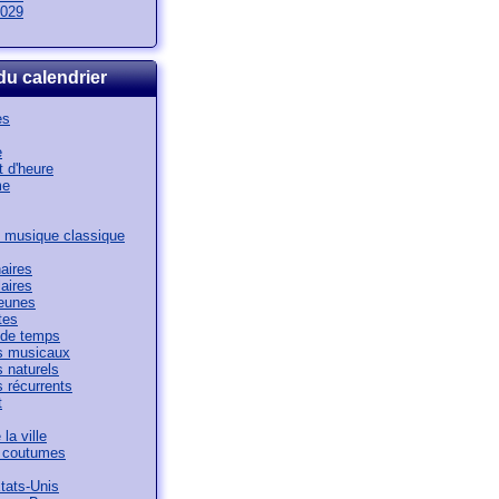
029
du calendrier
es
e
 d'heure
me
 musique classique
aires
aires
jeunes
tes
de temps
 musicaux
 naturels
 récurrents
t
la ville
t coutumes
tats-Unis