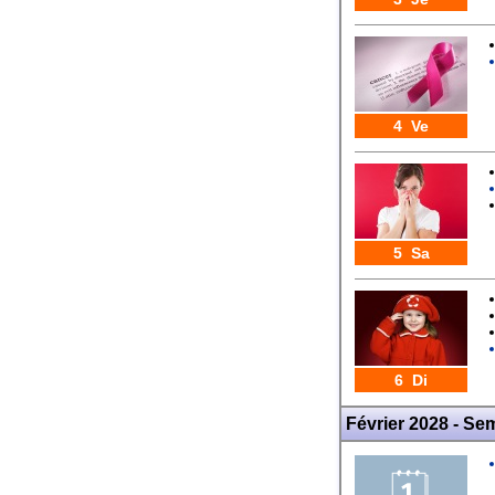
4 Ve
5 Sa
6 Di
Février 2028 - Se