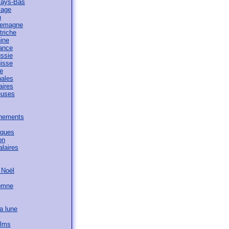
Pays-Bas
lage
n
llemagne
triche
ine
ance
ssie
isse
ne
nales
aires
euses
nements
iques
on
alaires
 Noël
omne
a lune
ilms