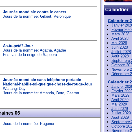
Calendrier
Journée mondiale contre le cancer
Jours de la nommée:
Gilbert
,
Véronique
Calendrier 
Janvier 202
Février 202
Mars 2028
Avril 2028
Mai 2028
As-tu-pété?-Jour
Juin 2028
Jours de la nommée:
Agatha
,
Agathe
Juillet 2028
Festival de la neige de Sapporo
Août 2028
Septembre 
Octobre 20
Novembre 2
Décembre 2
Journée mondiale sans téléphone portable
Calendrier 
National-habille-toi-quelque-chose-de-rouge-Jour
Janvier 202
Waitangi Day
Février 202
Jours de la nommée:
Amanda
,
Dora
,
Gaston
Mars 2029
Avril 2029
Mai 2029
Juin 2029
maines 06
Juillet 2029
Août 2029
Septembre 
Jours de la nommée:
Eugénie
Octobre 20
Novembre 2