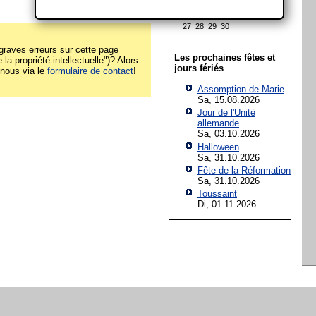
13
14
15
16
17
18
19
20
21
22
23
24
25
26
27
28
29
30
raves erreurs sur cette page
Les prochaines fêtes et
la propriété intellectuelle")? Alors
jours fériés
z-nous via le
formulaire de contact
!
Assomption de Marie
Sa, 15.08.2026
Jour de l'Unité
allemande
Sa, 03.10.2026
Halloween
Sa, 31.10.2026
Fête de la Réformation
Sa, 31.10.2026
Toussaint
Di, 01.11.2026