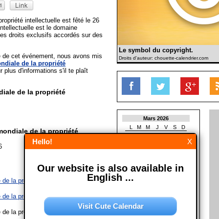
opriété intellectuelle est fêté le 26
intellectuelle est le domaine
es droits exclusifs accordés sur des
Le symbol du copyright.
ée de cet événement, nous avons mis
Droits d'auteur: chouette-calendrier.com
diale de la propriété
r plus d'informations s'il te plaît
iale de la propriété
Mars 2026
L
M
M
J
V
S
D
ondiale de la propriété
1
Hello!
X
2
3
4
5
6
7
8
6
9
10
11
12
13
14
15
16
17
18
19
20
21
22
Our website is also available in
23
24
25
26
27
28
29
30
31
English ...
e la propriété intellectuelle le
Avril 2026
e la propriété intellectuelle le
L
M
M
J
V
S
D
Visit Cute Calendar
1
2
3
4
5
e la propriété intellectuelle le
6
7
8
9
10
11
12