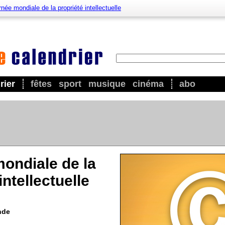
née mondiale de la propriété intellectuelle
rier
fêtes
sport
musique
cinéma
abo
ondiale de la
intellectuelle
nde