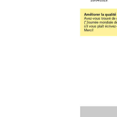
26/04/2029
Améliorer la qualité
Avez-vous trouvé de g
("Journée mondiale de 
s'il vous plaît écrive
Merci!