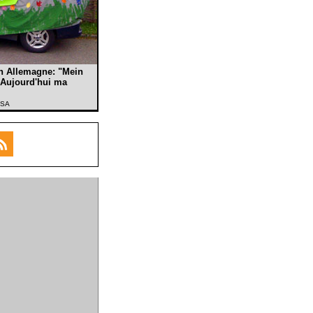
n Allemagne: "Mein
: Aujourd'hui ma
Y-SA