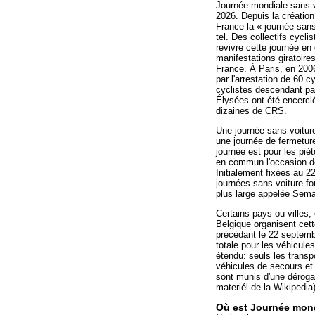
Journée mondiale sans v
2026. Depuis la création
France la « journée sans
tel. Des collectifs cycli
revivre cette journée e
manifestations giratoire
France. À Paris, en 2006
par l'arrestation de 60 c
cyclistes descendant p
Élysées ont été encerclé
dizaines de CRS.
Une journée sans voitur
une journée de fermeture
journée est pour les piét
en commun l'occasion de 
Initialement fixées au 
journées sans voiture fon
plus large appelée Sema
Certains pays ou villes
Belgique organisent cet
précédant le 22 septembre
totale pour les véhicule
étendu: seuls les transp
véhicules de secours et 
sont munis d'une dérogat
materiél de la Wikipedia
Où est Journée mond