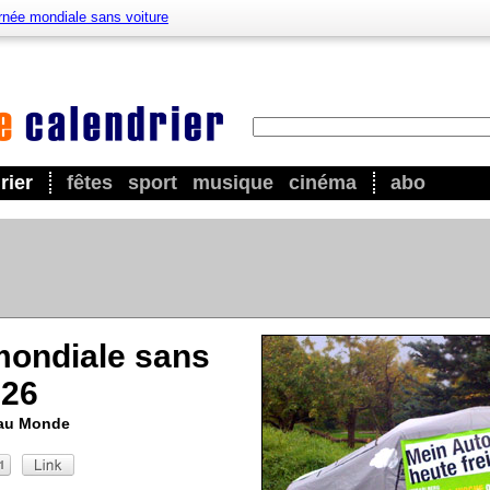
rnée mondiale sans voiture
rier
fêtes
sport
musique
cinéma
abo
mondiale sans
026
 au Monde