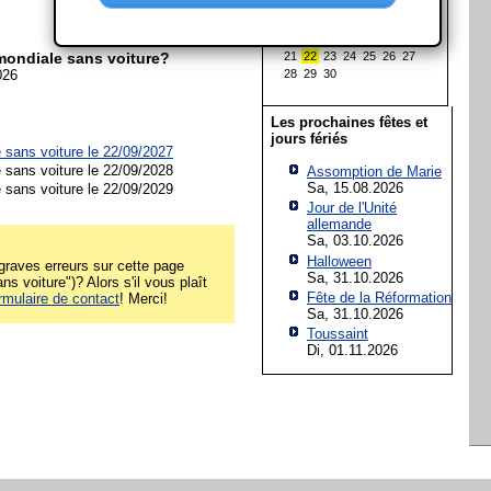
1
2
3
4
5
6
7
8
9
10
11
12
13
14
15
16
17
18
19
20
ondiale sans voiture?
21
22
23
24
25
26
27
026
28
29
30
Les prochaines fêtes et
jours fériés
 sans voiture le 22/09/2027
 sans voiture le 22/09/2028
Assomption de Marie
Sa, 15.08.2026
 sans voiture le 22/09/2029
Jour de l'Unité
allemande
Sa, 03.10.2026
Halloween
raves erreurs sur cette page
Sa, 31.10.2026
s voiture")? Alors s'il vous plaît
Fête de la Réformation
rmulaire de contact
! Merci!
Sa, 31.10.2026
Toussaint
Di, 01.11.2026