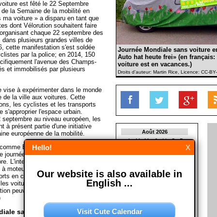
oiture est fêté le 22 Septembre
 de la Semaine de la mobilité en
 ma voiture » a disparu en tant que
stes dont Vélorution souhaitent faire
n organisant chaque 22 septembre des
s dans plusieurs grandes villes de
, cette manifestation s'est soldée
Journée Mondiale sans voiture e
yclistes par la police; en 2014, 150
Auto hat heute frei» (en français
acifiquement l'avenue des Champs-
voiture est en vacances.)
s et immobilisés par plusieurs
Droits d'auteur: Martin Rice, Licence: CC-B
e vise à expérimenter dans le monde
 de la ville aux voitures. Cette
ons, les cyclistes et les transports
s'approprier l'espace urbain.
22 septembre au niveau européen, les
t à présent partie d'une initiative
Août 2026
ine européenne de la mobilité.
L
M
M
J
V
S
D
, comme Bruxelles ou Anvers en
Hello!
X
1
2
te journée le samedi ou le dimanche
3
4
5
6
7
8
9
. L'interdiction de circuler est alors
10
11
12
13
14
15
16
s à moteur dans un périmètre très
Our website is also available in
17
18
19
20
21
22
23
orts en commun, les taxis, les
24
25
26
27
28
29
30
English ...
les voitures dont les conducteurs
31
ion peuvent y circuler. (Avec
)
Septembre 2026
Visit Cute Calendar
iale sans voiture?
L
M
M
J
V
S
D