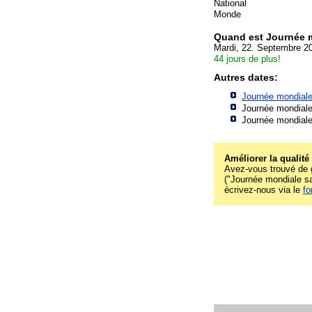
National
Monde
Quand est Journée m
Mardi, 22. Septembre 2
44 jours de plus!
Autres dates:
Journée mondiale
Journée mondiale
Journée mondiale
Améliorer la qualité
Avez-vous trouvé de g
("Journée mondiale san
écrivez-nous via le
fo