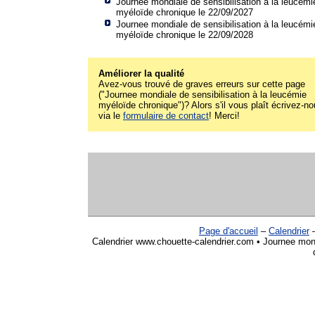
Journee mondiale de sensibilisation à la leucémi
myéloïde chronique le 22/09/2027
Journee mondiale de sensibilisation à la leucémi
myéloïde chronique le 22/09/2028
Améliorer la qualité
Avez-vous trouvé de graves erreurs sur cette page
("Journee mondiale de sensibilisation à la leucémie
myéloïde chronique")? Alors s'il vous plaît écrivez-n
via le
formulaire de contact
! Merci!
Page d'accueil
–
Calendrier
Calendrier www.chouette-calendrier.com • Journee mond