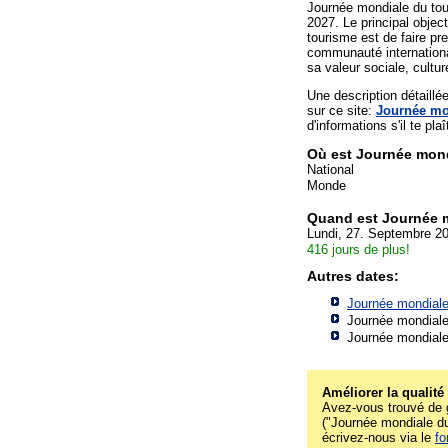
Journée mondiale du tou
2027. Le principal objec
tourisme est de faire p
communauté internationa
sa valeur sociale, cultur
Une description détaill
sur ce site:
Journée mo
d'informations s'il te plaî
Où est Journée mond
National
Monde
Quand est Journée 
Lundi, 27. Septembre 2
416 jours de plus!
Autres dates:
Journée mondiale
Journée mondiale
Journée mondiale
Améliorer la qualité
Avez-vous trouvé de g
("Journée mondiale du 
écrivez-nous via le
fo