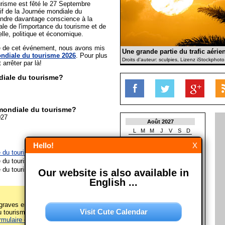
risme est fêté le 27 Septembre
tif de la Journée mondiale du
rendre davantage conscience à la
le de l'importance du tourisme et de
elle, politique et économique.
ée de cet événement, nous avons mis
Une grande partie du trafic aérien
ndiale du tourisme 2026
. Pour plus
Droits d'auteur: sculpies, Lizenz iStockphot
t arrêter par là!
iale du tourisme?
mondiale du tourisme?
027
Août 2027
L
M
M
J
V
S
D
1
Hello!
X
2
3
4
5
6
7
8
 du tourisme le 27/09/2026
9
10
11
12
13
14
15
 du tourisme le 27/09/2027
16
17
18
19
20
21
22
 du tourisme le 27/09/2028
Our website is also available in
23
24
25
26
27
28
29
30
31
English ...
Septembre 2027
L
M
M
J
V
S
D
raves erreurs sur cette page
Visit Cute Calendar
tourisme")? Alors s'il vous plaît
1
2
3
4
5
rmulaire de contact
! Merci!
6
7
8
9
10
11
12