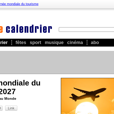
rnée mondiale du tourisme
rier
fêtes
sport
musique
cinéma
abo
mondiale du
2027
 au Monde