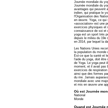
Journée mondiale du yog
Journée mondiale du yog
avantages qui peuvent a
indien, qui pratique le y
l'Organisation des Natio
en œuvre. Yoga, ce qui
«association» est une pr
exercices physiques et m
connaissance de soi et 
yoga est un sport très p
depuis le milieu du 19e 
en 2014, par lequel la d
Les Nations Unies recon
la population du monde
Est-ce que la santé et le
l'aide du yoga, doit être 
de Yoga. Le yoga peut êt
moment, et il avait pas 
exercices de respiration 
ainsi que des formes par
du rire. Jamais auparav
mondiale avec une majo
et mis en œuvre une app
Où est Journée mon
National
Monde
Quand est Journée 