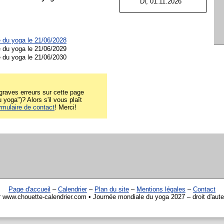
Di, 01.11.2026
 du yoga le 21/06/2028
 du yoga le 21/06/2029
 du yoga le 21/06/2030
raves erreurs sur cette page
yoga")? Alors s'il vous plaît
rmulaire de contact
! Merci!
Page d'accueil
–
Calendrier
–
Plan du site
–
Mentions légales
–
Contact
r www.chouette-calendrier.com • Journée mondiale du yoga 2027 – droit d'aut