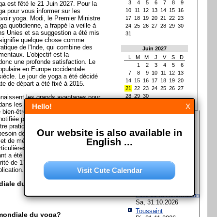
3
4
5
6
7
8
9
a est fêté le 21 Juin 2027. Pour la
a pour vous informer sur les
10
11
12
13
14
15
16
voir yoga. Modi, le Premier Ministre
17
18
19
20
21
22
23
oga quotidienne, a frappé la veille à
24
25
26
27
28
29
30
ns Unies et sa suggestion a été mis
31
 signifie quelque chose comme
atique de l'Inde, qui combine des
Juin 2027
entaux. L'objectif est la
L
M
M
J
V
S
D
donc une profonde satisfaction. Le
1
2
3
4
5
6
opulaire en Europe occidentale
7
8
9
10
11
12
13
siècle. Le jour de yoga a été décidé
14
15
16
17
18
19
20
ate de départ a été fixé à 2015.
21
22
23
24
25
26
27
28
29
30
naissent les grands avantages pour
 dans les enseignements de yoga.
Hello!
X
 bien-être holistique à réaliser avec
Les prochaines fêtes et
notifiée par la Journée internationale
jours fériés
re pratiqué presque partout, à tout
Our website is also available in
besoin de matériel coûteux. Les
Assomption de Marie
English ...
et de méditation lui appartiennent,
Sa, 15.08.2026
ticulières de yoga telles que le yoga
ant a été accordée à une Journée
Jour de l'Unité
rité de 175 pays des Nations Unies
allemande
lication.
Visit Cute Calendar
Sa, 03.10.2026
Halloween
diale du yoga?
Sa, 31.10.2026
Fête de la Réformation
Sa, 31.10.2026
Toussaint
mondiale du yoga?