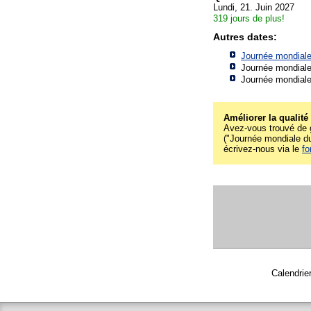
Lundi, 21. Juin 2027
319 jours de plus!
Autres dates:
Journée mondiale
Journée mondiale
Journée mondiale
Améliorer la qualité
Avez-vous trouvé de g
("Journée mondiale du 
écrivez-nous via le
fo
Calendrie