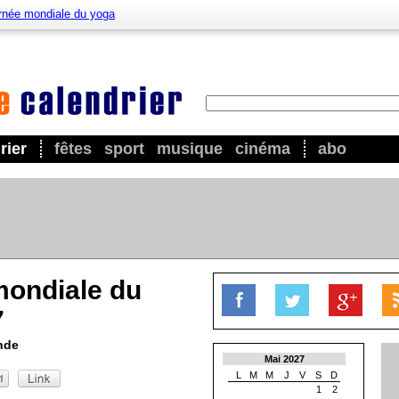
rnée mondiale du yoga
rier
fêtes
sport
musique
cinéma
abo
mondiale du
7
nde
Mai 2027
L
M
M
J
V
S
D
1
2