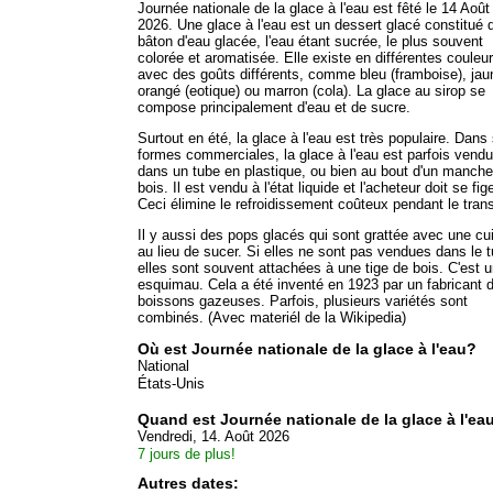
Journée nationale de la glace à l'eau est fêté le 14 Août
2026. Une glace à l'eau est un dessert glacé constitué 
bâton d'eau glacée, l'eau étant sucrée, le plus souvent
colorée et aromatisée. Elle existe en différentes couleu
avec des goûts différents, comme bleu (framboise), jau
orangé (eotique) ou marron (cola). La glace au sirop se
compose principalement d'eau et de sucre.
Surtout en été, la glace à l'eau est très populaire. Dans
formes commerciales, la glace à l'eau est parfois vend
dans un tube en plastique, ou bien au bout d'un manch
bois. Il est vendu à l'état liquide et l'acheteur doit se fige
Ceci élimine le refroidissement coûteux pendant le trans
Il y aussi des pops glacés qui sont grattée avec une cui
au lieu de sucer. Si elles ne sont pas vendues dans le t
elles sont souvent attachées à une tige de bois. C'est 
esquimau. Cela a été inventé en 1923 par un fabricant 
boissons gazeuses. Parfois, plusieurs variétés sont
combinés. (Avec materiél de la Wikipedia)
Où est Journée nationale de la glace à l'eau?
National
États-Unis
Quand est Journée nationale de la glace à l'ea
Vendredi, 14. Août 2026
7 jours de plus!
Autres dates: