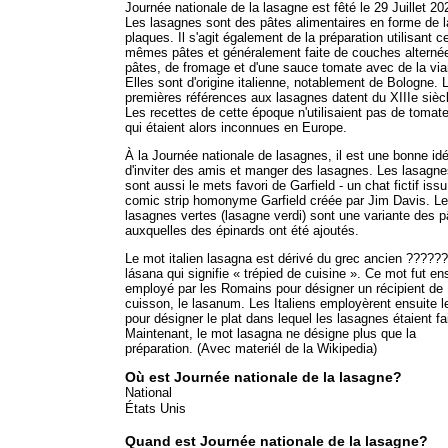
Journée nationale de la lasagne est fêté le 29 Juillet 20
Les lasagnes sont des pâtes alimentaires en forme de 
plaques. Il s'agit également de la préparation utilisant c
mêmes pâtes et généralement faite de couches alterné
pâtes, de fromage et d'une sauce tomate avec de la vi
Elles sont d'origine italienne, notablement de Bologne. 
premières références aux lasagnes datent du XIIIe sièc
Les recettes de cette époque n'utilisaient pas de tomat
qui étaient alors inconnues en Europe.
À la Journée nationale de lasagnes, il est une bonne id
d'inviter des amis et manger des lasagnes. Les lasagn
sont aussi le mets favori de Garfield - un chat fictif iss
comic strip homonyme Garfield créée par Jim Davis. L
lasagnes vertes (lasagne verdi) sont une variante des p
auxquelles des épinards ont été ajoutés.
Le mot italien lasagna est dérivé du grec ancien ??????
lásana qui signifie « trépied de cuisine ». Ce mot fut en
employé par les Romains pour désigner un récipient de
cuisson, le lasanum. Les Italiens employèrent ensuite l
pour désigner le plat dans lequel les lasagnes étaient fa
Maintenant, le mot lasagna ne désigne plus que la
préparation. (Avec materiél de la Wikipedia)
Où est Journée nationale de la lasagne?
National
États Unis
Quand est Journée nationale de la lasagne?