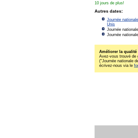
10 jours de plus!
Autres dates:
Journée nationale
Unis
Journée nationale
Journée nationale
Améliorer la qualité
Avez-vous trouvé de g
("Journée nationale de 
écrivez-nous via le
fo