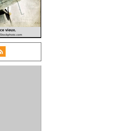
ce vieux.
 iStockphoto.com