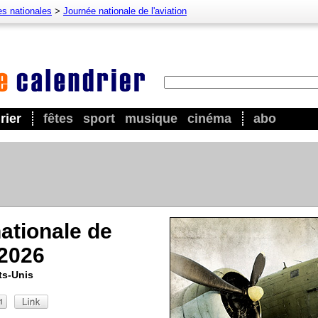
es nationales
>
Journée nationale de l'aviation
rier
fêtes
sport
musique
cinéma
abo
ationale de
 2026
ts-Unis