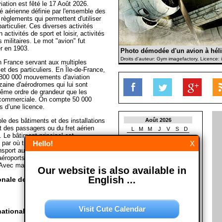
iation est fêté le 17 Août 2026.
té aérienne définie par l'ensemble des
 règlements qui permettent d'utiliser
articulier. Ces diverses activités
activités de sport et loisir, activités
 militaires. Le mot "avion" fut
r en 1903.
Photo démodée d'un avion à héli
Droits d'auteur: Gym imagefactory, Licence:
n France servant aux multiples
et des particuliers. En Île-de-France,
 800 000 mouvements d'aviation
izaine d'aérodromes qui lui sont
même ordre de grandeur que les
commerciale. On compte 50 000
s d’une licence.
le des bâtiments et des installations
Août 2026
t des passagers ou du fret aérien
L
M
M
J
V
S
D
 Le bâtiment principal est,
1
2
 par où transitent les passagers
Hello!
X
3
4
5
6
7
8
9
sport au sol et les avions. En
10
11
12
13
14
15
16
aéroports sont "Charles de Gaulle",
17
18
19
20
21
22
23
(Avec materiél de la Wikipedia)
Our website is also available in
24
25
26
27
28
29
30
31
English ...
nale de l'aviation?
Septembre 2026
L
M
M
J
V
S
D
Visit Cute Calendar
1
2
3
4
5
6
tionale de l'aviation?
7
8
9
10
11
12
13