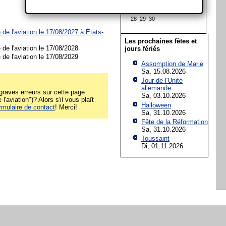
14
15
16
17
18
19
20
21
22
23
24
25
26
27
28
29
30
 de l'aviation le 17/08/2027 à
États-
Les prochaines fêtes et
 de l'aviation le 17/08/2028
jours fériés
 de l'aviation le 17/08/2029
Assomption de Marie
Sa, 15.08.2026
Jour de l'Unité
allemande
raves erreurs sur cette page
Sa, 03.10.2026
l'aviation")? Alors s'il vous plaît
Halloween
rmulaire de contact
! Merci!
Sa, 31.10.2026
Fête de la Réformation
Sa, 31.10.2026
Toussaint
Di, 01.11.2026