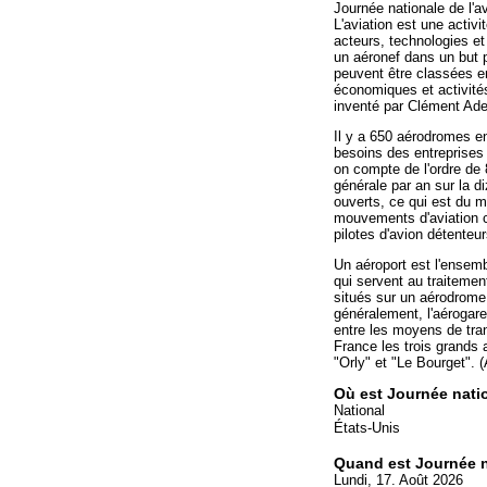
Journée nationale de l'av
L'aviation est une activi
acteurs, technologies et
un aéronef dans un but p
peuvent être classées en 
économiques et activités
inventé par Clément Ade
Il y a 650 aérodromes e
besoins des entreprises 
on compte de l'ordre de
générale par an sur la d
ouverts, ce qui est du 
mouvements d'aviation 
pilotes d'avion détenteur
Un aéroport est l'ensemb
qui servent au traitemen
situés sur un aérodrome.
généralement, l'aérogare
entre les moyens de tran
France les trois grands 
"Orly" et "Le Bourget". 
Où est Journée natio
National
États-Unis
Quand est Journée na
Lundi, 17. Août 2026