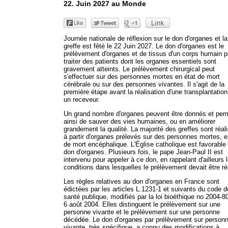
22. Juin 2027 au Monde
Journée nationale de réflexion sur le don d'organes et la
greffe est fêté le 22 Juin 2027. Le don d'organes est le
prélèvement d'organes et de tissus d'un corps humain p
traiter des patients dont les organes essentiels sont
gravement atteints. Le prélèvement chirurgical peut
s'effectuer sur des personnes mortes en état de mort
cérébrale ou sur des personnes vivantes. Il s'agit de la
première étape avant la réalisation d'une transplantatio
un receveur.
Un grand nombre d'organes peuvent être donnés et per
ainsi de sauver des vies humaines, ou en améliorer
grandement la qualité. La majorité des greffes sont réal
à partir d'organes prélevés sur des personnes mortes, e
de mort encéphalique. L'Église catholique est favorable
don d'organes. Plusieurs fois, le pape Jean-Paul II est
intervenu pour appeler à ce don, en rappelant d'ailleurs 
conditions dans lesquelles le prélèvement devait être ré
Les règles relatives au don d'organes en France sont
édictées par les articles L.1231-1 et suivants du code d
santé publique, modifiés par la loi bioéthique no 2004-8
6 août 2004. Elles distinguent le prélèvement sur une
personne vivante et le prélèvement sur une personne
décédée. Le don d'organes par prélèvement sur person
vivante, très spécifique, a connu des modifications à