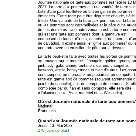
Journée nationale de tarte aux pommes est fêté le 13 M
2027. La tarte aux pommes est une variété de tarte suc
faite d'une pâte feuilletée ou brisée garnie de pommes
émincées. Cette tarte peut être dégustée chaude, tiède
froide. Une variante de la tarte aux pommes est la tarte
où les pommes sont caramélisées et la pâte cuite au-d
de ces dernières. Une autre variante est la tarte norma
qui est une tarte aux pommes dont la garniture est
composée de farine, d'œufs, de crème, de sucre et d'u
de calvados. Il existe aussi le "grillé aux pommes" qui 
une tarte avec un croisillon de pâte sur le dessus.
La tarte peut-être faite avec toutes les sortes de pomm
se trouvent sur le marché : Jonagold, golden, granny sm
pink lady, gala, ariane, tentation, cameo, choupette,
boskoop, elstar, honeycrunch et bien d'autres. Les po
sont coupées en morceaux ou préparées en compote. 
tarte est garnie soit de pommes (souvent agrémentée d
pointe de cannelle), soit de compote de pommes. Si ell
complétée par du flan et sans compote, elle sera dite « 
à l'alsacienne ». (Avec matériel de la Wikipedia)
Où est Journée nationale de tarte aux pommes
National
États Unis
Quand est Journée nationale de tarte aux po
Jeudi, 13. Mai 2027
279 jours de plus!