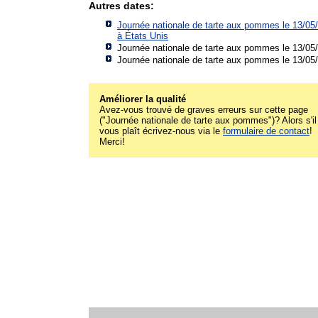
Autres dates:
Journée nationale de tarte aux pommes le 13/05
à
États Unis
Journée nationale de tarte aux pommes le 13/05
Journée nationale de tarte aux pommes le 13/05
Améliorer la qualité
Avez-vous trouvé de graves erreurs sur cette page
("Journée nationale de tarte aux pommes")? Alors s'il
vous plaît écrivez-nous via le
formulaire de contact
!
Merci!