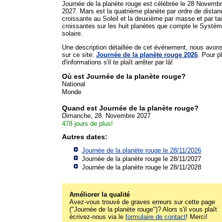
Journée de la planète rouge est célébrée le 28 Novemb
2027. Mars est la quatrième planète par ordre de distan
croissante au Soleil et la deuxième par masse et par tai
croissantes sur les huit planètes que compte le Systè
solaire.
Une description détaillée de cet événement, nous avon
sur ce site:
Journée de la planète rouge 2026
. Pour p
d'informations s'il te plaît arrêter par là!
Où est Journée de la planète rouge?
National
Monde
Quand est Journée de la planète rouge?
Dimanche, 28. Novembre 2027
478 jours de plus!
Autres dates:
Journée de la planète rouge le 28/11/2026
Journée de la planète rouge le 28/11/2027
Journée de la planète rouge le 28/11/2028
Améliorer la qualité
Avez-vous trouvé de graves erreurs sur cette page
("Journée de la planète rouge")? Alors s'il vous plaît
écrivez-nous via le
formulaire de contact
! Merci!