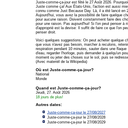
Juste-comme-ça-jour est fêté le 27 Août 2026. Pourquo
Juste comme ça! Aux États-Unis, l'action est aussi mi
connu comme Just Because Day. Là, il a été lancé en 
Aujourd'hui, vous avez la possibilité de faire quelque c
pour aucune raison. Doivent constamment faire des ch
pour une raison. Pas aujourd'hui! Si l'on peut penser à r
d'approprié est la devise: Il suffit de faire ce que l'on pe
penser droit.
Voici quelques suggestions: On peut acheter quelque c
que vous n'avez pas besoin, marcher à reculons, reteni
respiration pendant 10 minutes, sauter dans une flaque
d'eau, regarder l'horloge, puis demander à quelqu'un pou
moment ou jeter des choses sur le sol, puis se redresse
(Avec materiél de la Wikipedia)
Où est Juste-comme-ça-jour?
National
Monde
Quand est Juste-comme-ça-jour?
Jeudi, 27. Août 2026
18 jours de plus!
Autres dates:
Juste-comme-ça-jour le 27/08/2027
Juste-comme-ça-jour le 27/08/2028
Juste-comme-ça-jour le 27/08/2029