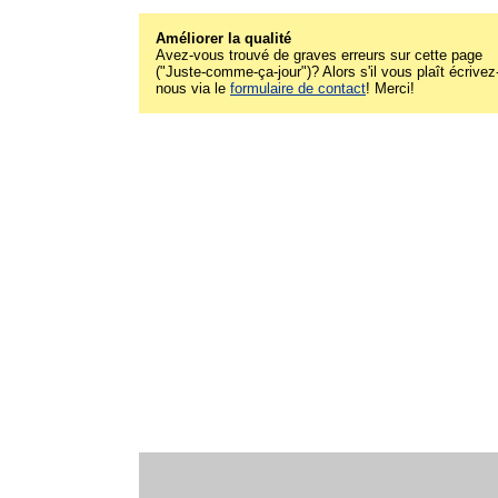
Améliorer la qualité
Avez-vous trouvé de graves erreurs sur cette page
("Juste-comme-ça-jour")? Alors s'il vous plaît écrivez
nous via le
formulaire de contact
! Merci!