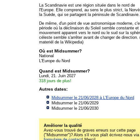
La Scandinavie est une région située dans le nord de
l'Europe. Elle comprend, au sens le plus strict, la Norvè
la Suède, qui se partagent la péninsule de Scandinavie.
De même, d'un point de vue astronomique moderne, c'es
période où la déclinaison du Soleil semble constante et
mouvement apparent vers le nord ou le sud sur la sphè
céleste semble s'arrêter avant de changer de direction.
materiél de la Wikipedia)
Où est Midsummer?
National
L'Europe du Nord
Quand est Midsummer?
Lundi, 21. Juin 2027
318 jours de plus!
Autres dates:
Midsummer le 21/06/2028 à
L'Europe du Nord
Midsummer le 21/06/2029
Midsummer le 21/06/2030
Améliorer la qualité
Avez-vous trouvé de graves erreurs sur cette page
("Midsummer")? Alors s'il vous plaît écrivez-nous via 
formulaire de contact
! Merci!