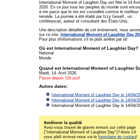
International Moment of Laughter Day est fêté le 14 Avri
2026. En ce jour tous les peuples du monde sont enco
à rire parce que le rire est considéré comme le meilleur
remède. La journée a été établi par Izzy Gesell , un
conférencier, auteur et consultant des États-Unis.
Une description détaillée de cet événement, nous avon
sur ce site:
International Moment of Laughter Day 20
Pour plus d'informations s'il te plaît arrêter par là!
Où est International Moment of Laughter Day?
National
Monde
Quand est International Moment of Laughter D
Mardi, 14. Avril 2026
Passé depuis 116 jour!
Autres dates:
International Moment of Laughter Day le 14/04/2
International Moment of Laughter Day le 14/04/2
International Moment of Laughter Day le 14/04/2
Améliorer la qualité
Avez-vous trouvé de graves erreurs sur cette page
("International Moment of Laughter Day")? Alors s'il
vous plaît écrivez-nous via le
formulaire de contact
!