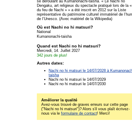
se déroulant au Kumanonachi-taisha. « Le Nachi no
Dengaku, art religieux du spectacle pratiqué lors de la «
du feu de Nachi » » a été inscrit en 2012 sur la Liste
représentative du patrimoine culturel immatériel de l’hu
de l’Unesco. (Avec matériel de la Wikipedia)
Où est Nachi no hi matsuri?
National
Kumanonachi-taisha
Quand est Nachi no hi matsuri?
Mercredi, 14. Juillet 2027
342 jours de plus!
Autres dates:
Nachi no hi matsuri le 14/07/2028 à
Kumanonach
taisha
Nachi no hi matsuri le 14/07/2029
Nachi no hi matsuri le 14/07/2030
Améliorer la qualité
Avez-vous trouvé de graves erreurs sur cette page
("Nachi no hi matsuri")? Alors s'il vous plaît écrivez-
nous via le
formulaire de contact
! Merci!