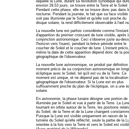
laquelle la Lune, durant sa révolution synodique qui dur
environ 29,53 jours, se trouve entre la Terre et le Soleil.
Pendant cette phase, elle ne se trouve donc pas dans le
nocturne. Pendant la journée, le fait que sa face visible
soit pas illuminée par le Soleil et qu'elle soit proche du
disque solaire, la rend difficilement observable à l'œil nu
La nouvelle lune est parfois considérée comme l'instant
d'apparition du premier croissant de lune visible, après l
conjonction astronomique. Ceci s'observe juste au-des
l'horizon vers l'ouest, pendant la brève période entre le
coucher de Soleil et le coucher de lune. L'instant précis,
même la date de cette apparition dépend donc de la pos
géographique de l'observateur.
La nouvelle lune astronomique, se produit par définition
moment précis de sa conjonction astronomique en long
écliptique avec le Soleil, tel qu'il est vu de la Terre. Ce
moment est unique, et ne dépend pas de la localisation
géographique de l'observateur. Si la Lune est en plus
suffisamment proche du plan de l'écliptique, on a une é
solaire.
En astronomie, la phase lunaire désigne une portion de
illuminée par le Soleil et vue à partir de la Terre. La Lun
tournant en orbite autour de la Terre, les positions relat
du Soleil, de la Terre et de la Lune changent constamm
Puisque la Lune est visible uniquement en raison de la
lumière du Soleil qu'elle réfléchit, seule la partie de la L
orientée à la fois vers la Terre et vers le Soleil est visibl
(Avec matériel de la Wikipedia)