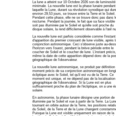
La lune a atteint sur 10 Octobre 2026 son de luminosité
minimale. La nouvelle lune est la phase lunaire pendant
laquelle la Lune, durant sa révolution synodique qui dur
environ 29,53 jours, se trouve entre la Terre et le Soleil.
Pendant cette phase, elle ne se trouve donc pas dans le
nocturne. Pendant la journée, le fait que sa face visible
soit pas illuminée par le Soleil et qu'elle soit proche du
disque solaire, la rend difficilement observable à l'œil nu
La nouvelle lune est parfois considérée comme l'instant
d'apparition du premier croissant de lune visible, après l
conjonction astronomique. Ceci s'observe juste au-des
l'horizon vers l'ouest, pendant la brève période entre le
coucher de Soleil et le coucher de lune. L'instant précis,
même la date de cette apparition dépend donc de la pos
géographique de l'observateur.
La nouvelle lune astronomique, se produit par définition
moment précis de sa conjonction astronomique en long
écliptique avec le Soleil, tel qu'il est vu de la Terre. Ce
moment est unique, et ne dépend pas de la localisation
géographique de l'observateur. Si la Lune est en plus
suffisamment proche du plan de l'écliptique, on a une é
solaire.
En astronomie, la phase lunaire désigne une portion de
illuminée par le Soleil et vue à partir de la Terre. La Lun
tournant en orbite autour de la Terre, les positions relat
du Soleil, de la Terre et de la Lune changent constamm
Puisque la Lune est visible uniquement en raison de la