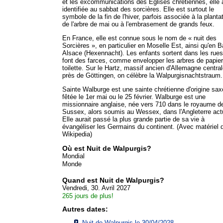
et les excommunications des Églises chrétiennes, elle 
identifiée au sabbat des sorcières. Elle est surtout le
symbole de la fin de l'hiver, parfois associée à la planta
de l'arbre de mai ou à l'embrasement de grands feux.
En France, elle est connue sous le nom de « nuit des
Sorcières », en particulier en Moselle Est, ainsi qu'en 
Alsace (Hexennacht). Les enfants sortent dans les rues
font des farces, comme envelopper les arbres de papier
toilette. Sur le Hartz, massif ancien d'Allemagne central
près de Göttingen, on célèbre la Walpurgisnachtstraum.
Sainte Walburge est une sainte chrétienne d'origine sa
fêtée le 1er mai ou le 25 février. Walburge est une
missionnaire anglaise, née vers 710 dans le royaume d
Sussex, alors soumis au Wessex, dans l'Angleterre actu
Elle aurait passé la plus grande partie de sa vie à
évangéliser les Germains du continent. (Avec matériel d
Wikipedia)
Où est Nuit de Walpurgis?
Mondial
Monde
Quand est Nuit de Walpurgis?
Vendredi, 30. Avril 2027
265 jours de plus!
Autres dates:
Nuit de Walpurgis le 30/04/2028