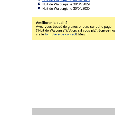
Nuit de Walpurgis le 30/04/2029
Nuit de Walpurgis le 30/04/2030
Améliorer la qualité
Avez-vous trouvé de graves erreurs sur cette page
("Nuit de Walpurgis")? Alors s'il vous plaît écrivez-no
via le
formulaire de contact
! Merci!