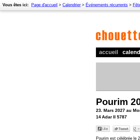
Vous êtes ici:
Page d'accueil
>
Calendrier
>
Événements récurrents
>
Fêt
accueil
calend
Pourim 2
23. Mars 2027 au M
14 Adar II 5787
Pourim est célébrée le 