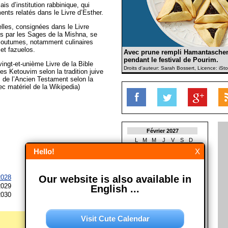
ais d’institution rabbinique, qui
ts relatés dans le Livre d’Esther.
elles, consignées dans le Livre
s par les Sages de la Mishna, se
coutumes, notamment culinaires
et fazuelos.
Avec prune rempli Hamantasche
pendant le festival de Pourim.
vingt-et-unième Livre de la Bible
Droits d'auteur: Sarah Bossert, Licence: iS
 des Ketouvim selon la tradition juive
s de l’Ancien Testament selon la
ec matériel de la Wikipedia)
Février 2027
L
M
M
J
V
S
D
1
2
3
4
5
6
7
Hello!
X
8
9
10
11
12
13
14
15
16
17
18
19
20
21
22
23
24
25
26
27
28
Our website is also available in
2028
2029
English ...
Mars 2027
2030
L
M
M
J
V
S
D
1
2
3
4
5
6
7
8
9
10
11
12
13
14
Visit Cute Calendar
15
16
17
18
19
20
21