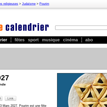
es religieuses
>
Judaïsme
>
Pourim
rier
fêtes
sport
musique
cinéma
abo
027
onde
23 Mars 2027. Pourim est une fête