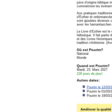
juive d’origine biblique m
commémore les événemen
Aux pratiques traditionn
d’Esther et ordonnancée
sont ajoutées diverses 
avec les hamantaschen 
Le Livre d’Esther est le 
hébraïque. Il fait partie
et des Livres historique
tradition chrétienne. (Av
Où est Pourim?
National
Monde
Quand est Pourim?
Mardi, 23. Mars 2027
228 jours de plus!
Autres dates:
Pourim le 12/03/
Pourim le 01/03/
Pourim le 19/03/
Améliorer la qualité