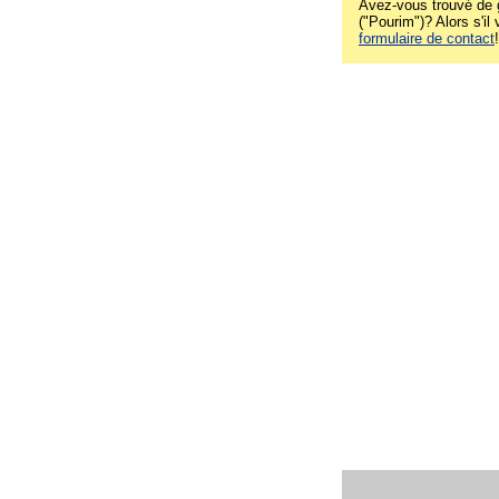
Avez-vous trouvé de g
("Pourim")? Alors s'il
formulaire de contact