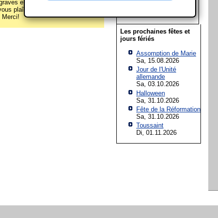
raves erreurs sur cette page
22
23
24
25
26
27
28
 vous plaît écrivez-nous via le
29
30
31
! Merci!
Les prochaines fêtes et
jours fériés
Assomption de Marie
Sa, 15.08.2026
Jour de l'Unité
allemande
Sa, 03.10.2026
Halloween
Sa, 31.10.2026
Fête de la Réformation
Sa, 31.10.2026
Toussaint
Di, 01.11.2026