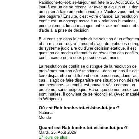
Rabiboche-toi-et-bise-lui-jour est fêté le 25 Août 2026. 
jour-là est un de se réconcilier avec quelqu'un et lui don
un baiser à faire amende honorable. Voulez-vous mettre 
une bagarre? Ensuite, c'est votre chance! La résolution
conflit est un concept associé aux relations humaines,
principalement lié au management et aux méthodes et o
d'aide à la prise de décision.
Elle consiste dans le choix d'une solution à un affronte
et sa mise en œuvre. Lorsqu'il s'agit de pratiques en re
du système judiciaire ou d'une décision étatique, il est
question de modes alternatifs de résolution des conflits
conflit existe entre deux personnes au moins.
La résolution de conflit se distingue de la résolution de
problèmes par son côté relationnel: dans un cas il s'agit
faire disparaître un différend entre personnes, dans l'aut
cas il s'agit de faire disparaître une situation non désiré
une personne. Un conflit est souvent vécu comme un
problème, sans réciproque. Parce que de nombreux conf
sont inutiles, il convient de se réconcilier. (Avec materi
la Wikipedia)
Où est Rabiboche-toi-et-bise-lui-jour?
National
Monde
Quand est Rabiboche-toi-et-bise-lui-jour?
Mardi, 25. Août 2026
17 jours de plus!