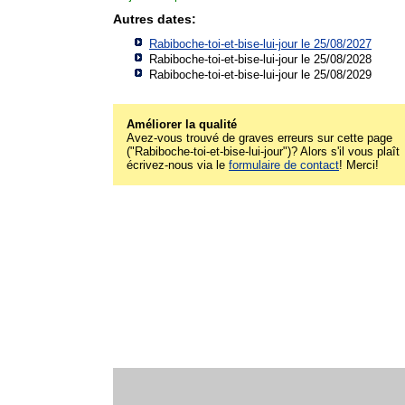
Autres dates:
Rabiboche-toi-et-bise-lui-jour le 25/08/2027
Rabiboche-toi-et-bise-lui-jour le 25/08/2028
Rabiboche-toi-et-bise-lui-jour le 25/08/2029
Améliorer la qualité
Avez-vous trouvé de graves erreurs sur cette page
("Rabiboche-toi-et-bise-lui-jour")? Alors s'il vous plaît
écrivez-nous via le
formulaire de contact
! Merci!