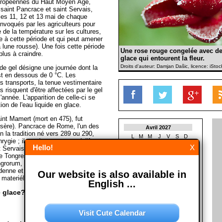
uropéennes du Haut Moyen Âge,
saint Pancrace et saint Servais,
 les 11, 12 et 13 mai de chaque
nvoqués par les agriculteurs pour
se de la température sur les cultures,
e à cette période et qui peut amener
lune rousse). Une fois cette période
Une rose rouge congelée avec de 
plus à craindre.
glace qui entourent la fleur.
Droits d'auteur: Damjan Dašic, licence: iSto
 de gel désigne une journée dont la
t en dessous de 0 °C. Les
es transports, la tenue vestimentaire
 risquent d'être affectées par le gel
'année. L'apparition de celle-ci se
tion de l'eau liquide en glace.
nt Mamert (mort en 475), fut
sère). Pancrace de Rome, l'un des
Avril 2027
n la tradition né vers 289 ou 290,
L
M
M
J
V
S
D
rygie ; il serait mort martyr à l'âge
1
2
3
4
Hello!
X
t Servais ou Servatius (mort en 384)
5
6
7
8
9
10
11
 Tongres. Il est le premier évêque
12
13
14
15
16
17
18
grorum, district romain qui allait de
19
20
21
22
23
24
25
denne et qui deviendra plus tard le
Our website is also available in
26
27
28
29
30
materiél de la Wikipedia)
English ...
e glace?
Mai 2027
L
M
M
J
V
S
D
1
2
Visit Cute Calendar
3
4
5
6
7
8
9