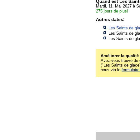
Quand est Les Saint
Mardi, 11. Mai 2027 à S
275 jours de plus!
Autres dates:
Les Saints de gla
Les Saints de gla
Les Saints de gla
Améliorer la qualité
Avez-vous trouvé de g
("Les Saints de glace"
nous via le
formulaire