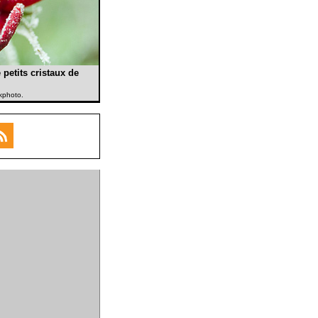
petits cristaux de
ckphoto.