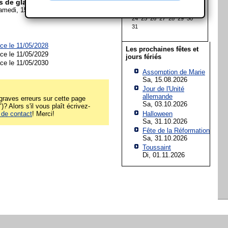
s de glace?
10
11
12
13
14
15
16
amedi, 15. Mai 2027
17
18
19
20
21
22
23
24
25
26
27
28
29
30
31
ce le 11/05/2028
Les prochaines fêtes et
ce le 11/05/2029
jours fériés
ce le 11/05/2030
Assomption de Marie
Sa, 15.08.2026
Jour de l'Unité
allemande
raves erreurs sur cette page
Sa, 03.10.2026
)? Alors s'il vous plaît écrivez-
Halloween
 de contact
! Merci!
Sa, 31.10.2026
Fête de la Réformation
Sa, 31.10.2026
Toussaint
Di, 01.11.2026