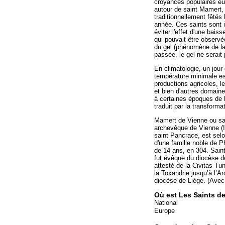
croyances populaires e
autour de saint Mamert, 
traditionnellement fêtés
année. Ces saints sont i
éviter l'effet d'une bais
qui pouvait être observé
du gel (phénomène de la 
passée, le gel ne serait 
En climatologie, un jour
température minimale es
productions agricoles, l
et bien d'autres domaines
à certaines époques de l
traduit par la transforma
Mamert de Vienne ou sai
archevêque de Vienne (I
saint Pancrace, est selo
d'une famille noble de Ph
de 14 ans, en 304. Sain
fut évêque du diocèse de
attesté de la Civitas Tun
la Toxandrie jusqu’à l’Ar
diocèse de Liège. (Avec 
Où est Les Saints d
National
Europe