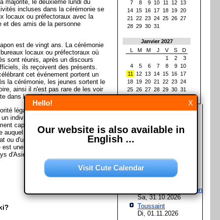
la majorité, le deuxième lundi du
7
8
9
10
11
12
13
tivités incluses dans la cérémonie se
14
15
16
17
18
19
20
ux locaux ou préfectoraux avec la
21
22
23
24
25
26
27
lle et des amis de la personne
28
29
30
31
Janvier 2027
Japon est de vingt ans. La cérémonie
L
M
M
J
V
S
D
s bureaux locaux ou préfectoraux où
1
2
3
és sont réunis, après un discours
4
5
6
7
8
9
10
ficiels, ils reçoivent des présents.
élébrant cet événement portent un
11
12
13
14
15
16
17
ès la cérémonie, les jeunes sortent le
18
19
20
21
22
23
24
re, ainsi il n'est pas rare de les voir
25
26
27
28
29
30
31
te dans les trains.
Hello!
X
jorité légale ou encore simplement
Les prochaines fêtes et
 un individu est juridiquement
jours fériés
ent capable et responsable, c'est-à-
Our website is also available in
ge auquel il est capable de s'engager
Assomption de Marie
English ...
at ou d'un autre acte juridique. La
Sa, 15.08.2026
 est une cérémonie traditionnelle qui
Jour de l'Unité
ys d'Asie. (Avec matériel de la
allemande
Sa, 03.10.2026
Visit Cute Calendar
Halloween
Sa, 31.10.2026
Fête de la Réformation
Sa, 31.10.2026
Toussaint
ki?
Di, 01.11.2026