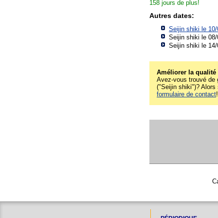
158 jours de plus!
Autres dates:
Seijin shiki le 1
Seijin shiki le 08
Seijin shiki le 14
Améliorer la qualité
Avez-vous trouvé de g
("Seijin shiki")? Alors
formulaire de contact
Ca