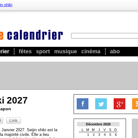
in shiki
rier
fêtes
sport
musique
cinéma
abo
ki 2027
 Japon
Décembre 2026
1 Janvier 2027. Seijin shiki est la
L
M
M
J
V
S
D
 majorité civile. Elle a lieu
1
2
3
4
5
6