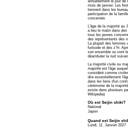
annuellement le jour de 
mois de janvier. Les fes
tiennent dans les burea
participation de la fami
concernée.
L'âge de la majorité au 
a lieu le matin dans de
tous les jeunes concern
des représentants des of
La plupart des femmes c
furisode et des z?ri. Apr
soir ensemble ou vont boi
déambuler la nuit suivan
La majorité civile ou ma
majorité est l'âge auquel
considéré comme civilem
dire essentiellement l'â
dans les liens d'un contr
cérémonie de la majorité
existe dans plusieurs pa
Wikipedia)
Où est Seijin shiki?
National
Japon
Quand est Seijin shi
Lundi, 11. Janvier 2027