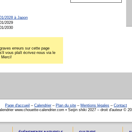
0/01/2028 à
Japon
/01/2029
/01/2030
raves erreurs sur cette page
 s'il vous plaît écrivez-nous via le
! Merci!
Page d'accueil
–
Calendrier
–
Plan du site
–
Mentions légales
–
Contact
lendrier www.chouette-calendrier.com • Seijin shiki 2027 – droit d'auteur © 2