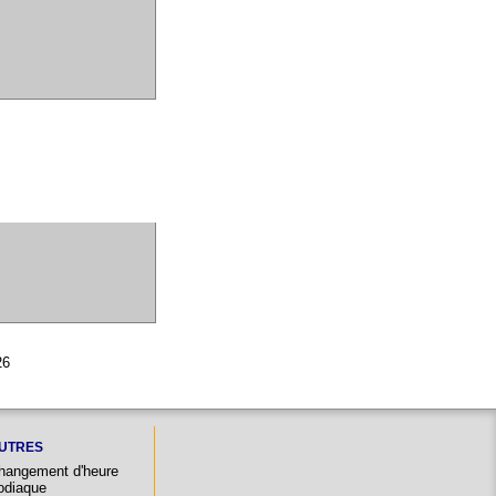
26
UTRES
hangement d'heure
odiaque