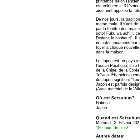
printemps selon l'ancien 
est célébrée le 3 févrie
aisément appelée la fête
De nos jours, la traditio
mame-maki. Il s'agit de 
par la fenêtre des maiso
soto! Fuku wa uchi!", ce
Dedans le bonheur!". Il s
néfastes incarnées par l
foyer à chaque nouvelle 
dans la maison.
Le Japon est un pays ins
l’océan Pacifique, il se 
de la Chine, de la Corée
Taïwan. Étymologiqueme
du Japon signifient "lieu 
Japon est parfois désig
(Avec matériel de la Wik
Où est Setsubun?
National
Japon
Quand est Setsubu
Mercredi, 3. Février 202
180 jours de plus!
Autres dates: