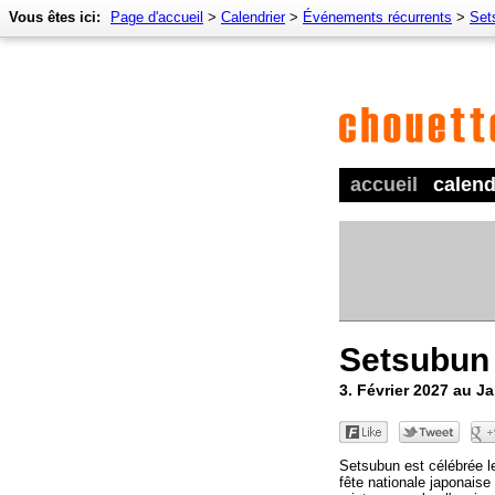
Vous êtes ici:
Page d'accueil
>
Calendrier
>
Événements récurrents
>
Set
accueil
calend
Setsubun
3. Février 2027 au J
Setsubun est célébrée l
fête nationale japonaise