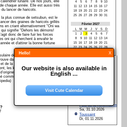
calendrier lunaire. De nos jours, elle
4
5
6
7
8
9
10
r de chaque année. Elle est aussi très
11
12
13
14
15
16
17
 du lancer de haricots.
18
19
20
21
22
23
24
25
26
27
28
29
30
31
n la plus connue de setsubun, est le
lancer des graines de haricots grillés
Février 2027
ns en criant alternativement "Oni wa
L
M
M
J
V
S
D
 qui signifie "Dehors les démons!
1
2
3
4
5
6
7
'agit donc de faire fuir les forces
8
9
10
11
12
13
14
es oni qui cherchent à envahir le
année et d'attirer la bonne fortune
15
16
17
18
19
20
21
22
23
24
25
26
27
28
Hello!
X
ulaire de l’Asie de l’Est. Situé dans
trouve dans la mer du Japon, à l’est
Les prochaines fêtes et
 et de la Russie, et au nord de
jours fériés
Our website is also available in
nt, les kanjis qui composent le nom
d’origine du Soleil"; c’est ainsi que le
Assomption de Marie
English ...
né comme le "pays du Soleil levant".
Sa, 15.08.2026
ipedia)
Jour de l'Unité
allemande
Visit Cute Calendar
Sa, 03.10.2026
Halloween
Sa, 31.10.2026
Fête de la Réformation
n?
Sa, 31.10.2026
7
Toussaint
Di, 01.11.2026