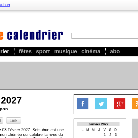
subun
rier
fêtes
sport
musique
cinéma
abo
 2027
apon
Janvier 2027
e 03 Février 2027. Setsubun est une
L
M
M
J
V
S
D
 non chômée qui célèbre l'arrivée du
1
2
3