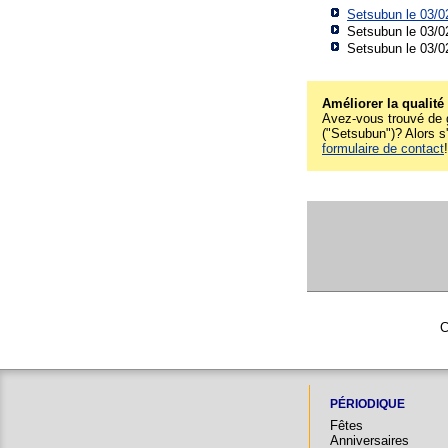
Setsubun le 03/
Setsubun le 03/0
Setsubun le 03/0
Améliorer la qualité
Avez-vous trouvé de g
("Setsubun")? Alors s'
formulaire de contact
C
PÉRIODIQUE
Fêtes
Anniversaires