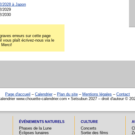
02/2028 à
Japon
2/2029
2/2030
raves erreurs sur cette page
il vous plaît écrivez-nous via le
! Merci!
Page d'accueil
–
Calendrier
–
Plan du site
–
Mentions légales
–
Contact
alendrier www.chouette-calendrier.com • Setsubun 2027 – droit d'auteur © 20
ÉVÉNEMENTS NATURELS
CULTURE
A
Phases de la Lune
Concerts
C
Éclipses lunaires
Sortie des films
Z