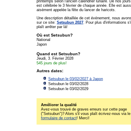
printemps selon l'ancien calendrier lunaire. De nos jours,
est célébrée le 3 février de chaque année. Elle est auss
aisément appelée la fête du lancer de haricots.
Une description détaillée de cet événement, nous avon
sur ce site:
Setsubun 2027
. Pour plus d'informations s'i
plaît arrêter par là!
Où est Setsubun?
National
Japon
Quand est Setsubun?
Jeudi, 3. Février 2028
545 jours de plus!
Autres dates:
Setsubun le 03/02/2027 à
Japon
Setsubun le 03/02/2028
Setsubun le 03/02/2029
Améliorer la qualité
Avez-vous trouvé de graves erreurs sur cette page
("Setsubun")? Alors s'il vous plaît écrivez-nous via le
formulaire de contact
! Merci!