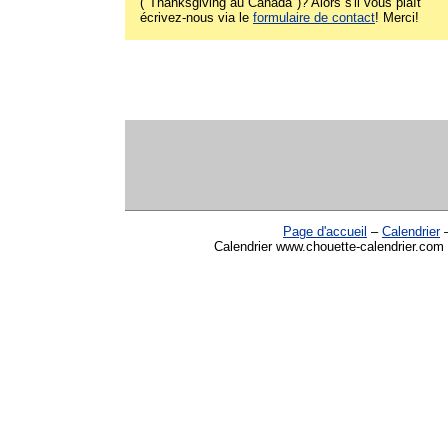
("Thanksgiving au Canada")? Alors s'il vous plaît
écrivez-nous via le
formulaire de contact
! Merci!
Page d'accueil
–
Calendrier
Calendrier www.chouette-calendrier.com 