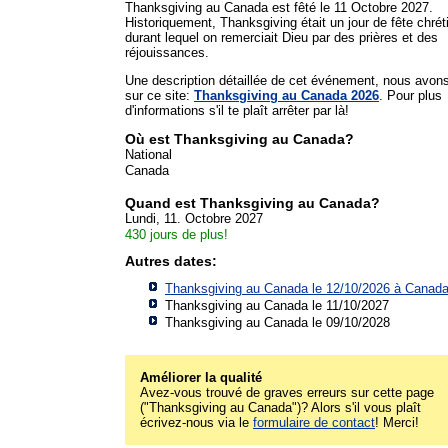
Thanksgiving au Canada est fêté le 11 Octobre 2027.
Historiquement, Thanksgiving était un jour de fête chré
durant lequel on remerciait Dieu par des prières et des
réjouissances.
Une description détaillée de cet événement, nous avon
sur ce site:
Thanksgiving au Canada 2026
. Pour plus
d'informations s'il te plaît arrêter par là!
Où est Thanksgiving au Canada?
National
Canada
Quand est Thanksgiving au Canada?
Lundi, 11. Octobre 2027
430 jours de plus!
Autres dates:
Thanksgiving au Canada le 12/10/2026 à
Canad
Thanksgiving au Canada le 11/10/2027
Thanksgiving au Canada le 09/10/2028
Améliorer la qualité
Avez-vous trouvé de graves erreurs sur cette page
("Thanksgiving au Canada")? Alors s'il vous plaît
écrivez-nous via le
formulaire de contact
! Merci!