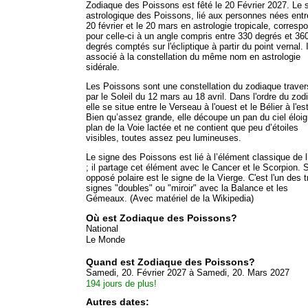
Zodiaque des Poissons est fêté le 20 Février 2027. Le 
astrologique des Poissons, lié aux personnes nées entr
20 février et le 20 mars en astrologie tropicale, corresp
pour celle-ci à un angle compris entre 330 degrés et 36
degrés comptés sur l'écliptique à partir du point vernal. I
associé à la constellation du même nom en astrologie
sidérale.
Les Poissons sont une constellation du zodiaque trave
par le Soleil du 12 mars au 18 avril. Dans l'ordre du zod
elle se situe entre le Verseau à l'ouest et le Bélier à l'est
Bien qu’assez grande, elle découpe un pan du ciel éloi
plan de la Voie lactée et ne contient que peu d’étoiles
visibles, toutes assez peu lumineuses.
Le signe des Poissons est lié à l’élément classique de 
; il partage cet élément avec le Cancer et le Scorpion. 
opposé polaire est le signe de la Vierge. C'est l'un des t
signes "doubles" ou "miroir" avec la Balance et les
Gémeaux. (Avec matériel de la Wikipedia)
Où est Zodiaque des Poissons?
National
Le Monde
Quand est Zodiaque des Poissons?
Samedi, 20. Février 2027 à Samedi, 20. Mars 2027
194 jours de plus!
Autres dates: