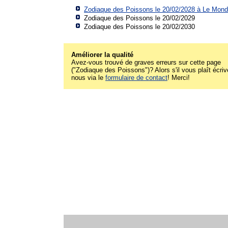
Zodiaque des Poissons le 20/02/2028 à
Le Mond
Zodiaque des Poissons le 20/02/2029
Zodiaque des Poissons le 20/02/2030
Améliorer la qualité
Avez-vous trouvé de graves erreurs sur cette page
("Zodiaque des Poissons")? Alors s'il vous plaît écriv
nous via le
formulaire de contact
! Merci!