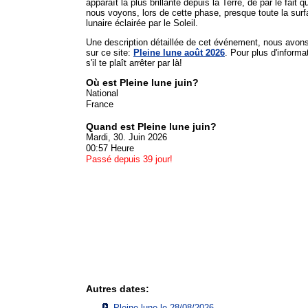
apparaît la plus brillante depuis la Terre, de par le fait q
nous voyons, lors de cette phase, presque toute la sur
lunaire éclairée par le Soleil.
Une description détaillée de cet événement, nous avon
sur ce site:
Pleine lune août 2026
. Pour plus d'informa
s'il te plaît arrêter par là!
Où est Pleine lune juin?
National
France
Quand est Pleine lune juin?
Mardi, 30. Juin 2026
00:57 Heure
Passé depuis 39 jour!
Autres dates:
Pleine lune le 28/08/2026