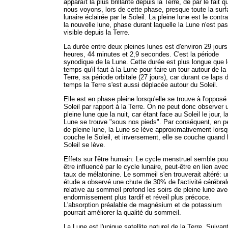
apparaît la plus brillante depuis la Terre, de par le fait q
nous voyons, lors de cette phase, presque toute la sur
lunaire éclairée par le Soleil. La pleine lune est le contra
la nouvelle lune, phase durant laquelle la Lune n'est pas
visible depuis la Terre.
La durée entre deux pleines lunes est d'environ 29 jours
heures, 44 minutes et 2,9 secondes. C'est la période
synodique de la Lune. Cette durée est plus longue que 
temps qu'il faut à la Lune pour faire un tour autour de la
Terre, sa période orbitale (27 jours), car durant ce laps 
temps la Terre s'est aussi déplacée autour du Soleil.
Elle est en phase pleine lorsqu'elle se trouve à l'opposé
Soleil par rapport à la Terre. On ne peut donc observer 
pleine lune que la nuit, car étant face au Soleil le jour, l
Lune se trouve "sous nos pieds". Par conséquent, en p
de pleine lune, la Lune se lève approximativement lors
couche le Soleil, et inversement, elle se couche quand 
Soleil se lève.
Effets sur l'être humain: Le cycle menstruel semble pou
être influencé par le cycle lunaire, peut-être en lien avec
taux de mélatonine. Le sommeil s'en trouverait altéré: 
étude a observé une chute de 30% de l'activité cérébral
relative au sommeil profond les soirs de pleine lune av
endormissement plus tardif et réveil plus précoce.
L'absorption préalable de magnésium et de potassium
pourrait améliorer la qualité du sommeil.
La Lune est l'unique satellite naturel de la Terre. Suivant