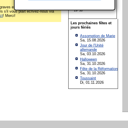
15
16
17
18
19
20
21
22
23
24
25
26
27
28
raves erreurs sur cette page
29
30
rs s'il vous plaît écrivez-nous via
ct
! Merci!
Les prochaines fêtes et
jours fériés
Assomption de Marie
Sa, 15.08.2026
Jour de l'Unité
allemande
Sa, 03.10.2026
Halloween
Sa, 31.10.2026
Fête de la Réformation
Sa, 31.10.2026
Toussaint
Di, 01.11.2026