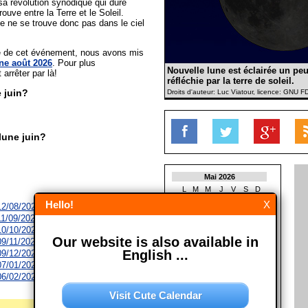
 sa révolution synodique qui dure
rouve entre la Terre et le Soleil.
e ne se trouve donc pas dans le ciel
ée de cet événement, nous avons mis
ne août 2026
. Pour plus
Nouvelle lune est éclairée un peu
t arrêter par là!
réfléchie par la terre de soleil.
 juin?
Droits d'auteur: Luc Viatour, licence: GNU F
lune juin?
Mai 2026
L
M
M
J
V
S
D
1
2
3
Hello!
X
12/08/2026
4
5
6
7
8
9
10
11/09/2026
11
12
13
14
15
16
17
10/10/2026
18
19
20
21
22
23
24
Our website is also available in
09/11/2026
25
26
27
28
29
30
31
English ...
09/12/2026
07/01/2027
Juin 2026
06/02/2027
L
M
M
J
V
S
D
1
2
3
4
5
6
7
Visit Cute Calendar
8
9
10
11
12
13
14