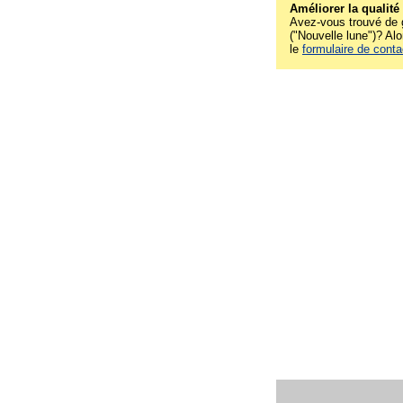
Améliorer la qualité
Avez-vous trouvé de g
("Nouvelle lune")? Alo
le
formulaire de conta