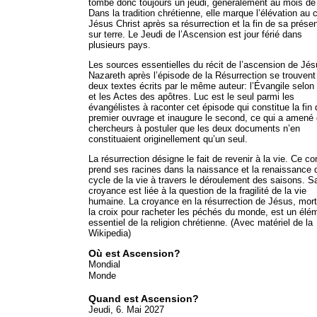
tombe donc toujours un jeudi, généralement au mois de
Dans la tradition chrétienne, elle marque l’élévation au c
Jésus Christ après sa résurrection et la fin de sa prése
sur terre. Le Jeudi de l’Ascension est jour férié dans
plusieurs pays.
Les sources essentielles du récit de l’ascension de Jé
Nazareth après l’épisode de la Résurrection se trouven
deux textes écrits par le même auteur: l’Évangile selon
et les Actes des apôtres. Luc est le seul parmi les
évangélistes à raconter cet épisode qui constitue la fin 
premier ouvrage et inaugure le second, ce qui a amené
chercheurs à postuler que les deux documents n’en
constituaient originellement qu’un seul.
La résurrection désigne le fait de revenir à la vie. Ce c
prend ses racines dans la naissance et la renaissance 
cycle de la vie à travers le déroulement des saisons. S
croyance est liée à la question de la fragilité de la vie
humaine. La croyance en la résurrection de Jésus, mort
la croix pour racheter les péchés du monde, est un élé
essentiel de la religion chrétienne. (Avec matériel de la
Wikipedia)
Où est Ascension?
Mondial
Monde
Quand est Ascension?
Jeudi, 6. Mai 2027