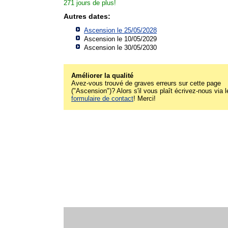
271 jours de plus!
Autres dates:
Ascension le 25/05/2028
Ascension le 10/05/2029
Ascension le 30/05/2030
Améliorer la qualité
Avez-vous trouvé de graves erreurs sur cette page
("Ascension")? Alors s'il vous plaît écrivez-nous via l
formulaire de contact
! Merci!