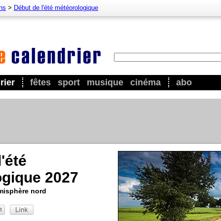
ns
>
Début de l'été météorologique
rier
fêtes
sport
musique
cinéma
abo
'été
ogique 2027
émisphère nord