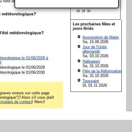
u nord de la Scandinavie. (Avec
14
15
16
17
18
19
20
)
21
22
23
24
25
26
27
28
29
30
té météorologique?
Les prochaines fêtes et
jours fériés
l'été météorologique?
Assomption de Marie
Sa, 15.08.2026
Jour de l'Unité
allemande
Sa, 03.10.2026
téorologique le 01/06/2028 à
Halloween
d
Sa, 31.10.2026
téorologique le 01/06/2029
Fête de la Réformation
téorologique le 01/06/2030
Sa, 31.10.2026
Toussaint
Di, 01.11.2026
raves erreurs sur cette page
rologique")? Alors s'il vous plaît
rmulaire de contact
! Merci!