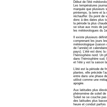
Début de l'été météorolo
Les températures journa
marquée que plusieurs s
printemps, la terre et l
réchauffer. Du point de 
donc à des dates plus ta
la période la plus chaud
se situe aux mois de juin
les météorologues du 1er
Il existe plusieurs défin
comprenant les jours les
météorologique (saison 
de l’année) et calendaire
pays). L’été est donc la
l’hémisphère nord. Un 
dans l’hémisphère sud, l
et l’été y est la saison l
L'été est la période de fr
plantes, elle précède l’
entre dans une phase de
utilisé comme une métap
apogée.
Aux latitudes plus élevé
phénomène de soleil de m
Soleil ne se couche pas 
des latitudes plus bass
heure et conduit parfoi