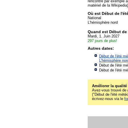
rencontré par exemple a
matériel de la Wikipedia
Où est Début de l'é
National
L'hémisphère nord
Quand est Début de 
Mardi, 1. Juin 2027
297 jours de plus!
Autres dates:
Début de l'été mé
L'hémisphère nor
Début de l'été mé
Début de l'été mé
Améliorer la qualité
Avez-vous trouvé de g
("Début de l'été météo
écrivez-nous via le
fo