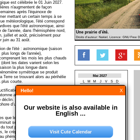
gique est célébrée le 01 Juin 2027.
lières n'augmentent de façon
emaines après l'équinoxe de
a mer mettant un certain temps à se
vue météorologique, l'été correspond
rdives que l'été astronomique, ainsi
e de l'année, dans l'hémisphère nord,
Une prairie d'été.
, juillet et août, précisément pour
Droits d'auteur: Nakiel, Licence: GNU Free
 juin au 31 août.
ition de l'été : astronomique (saison
 plus longs de l'année),
comprenant les mois les plus chauds
 (dont les dates varient selon les
 saison la plus longue dans
phénomène symétrique se produit
Mai 2027
a Terre se trouvant alors au périhélie
a plus courte.
L
M
M
J
V
S
D
1
2
uctification pour la plupart des
Hello!
X
3
4
5
6
7
8
9
automne au cours duquel la nature
10
11
12
13
14
15
16
 déclin. L’été est donc fréquemment
17
18
19
20
21
22
23
hore d’une période faste, d’un
Our website is also available in
24
25
26
27
28
29
30
31
English ...
es que les cercles polaires, le
Juin 2027
inuit se produit pendant l’été et le
du tout pendant plusieurs jours. Sur
L
M
M
J
V
S
D
Visit Cute Calendar
es, le crépuscule dure au moins une
1
2
3
4
5
6
s au phénomène de nuits blanches,
7
8
9
10
11
12
13