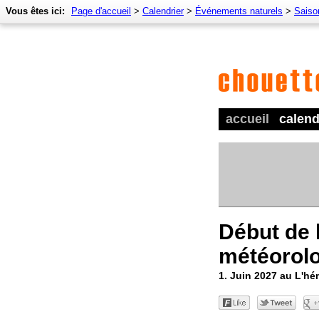
Vous êtes ici:
Page d'accueil
>
Calendrier
>
Événements naturels
>
Saiso
accueil
calend
Début de l
météorol
1. Juin 2027 au L'h